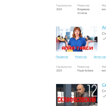
Год выпуска:
Режиссер:
Жа
2024
Владимир
ме
Устюгов
А
Ст
Продюсер
Режиссер
Автор сц
Год выпуска:
Режиссер:
Жа
2023
Рауф Кубаев
ме
С
Ст