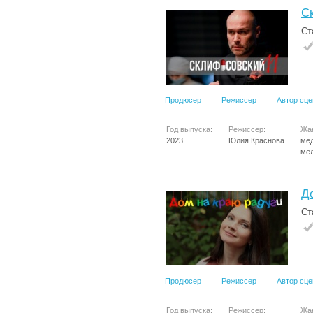
С
Ст
Продюсер
Режиссер
Автор сц
Год выпуска:
Режиссер:
Жа
2023
Юлия Краснова
ме
ме
Д
Ст
Продюсер
Режиссер
Автор сц
Год выпуска:
Режиссер:
Жа