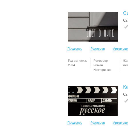
Св
Ст
Продюсер
Режиссер
Автор сц
Год выпуска:
Режиссер:
Жа
2024
Роман
ме
Нестеренко
К
Ст
Продюсер
Режиссер
Автор сц