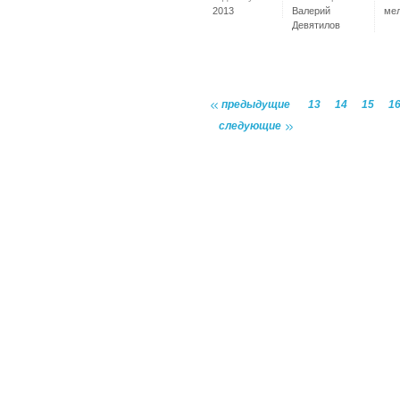
2013
Валерий
ме
Девятилов
предыдущие
13
14
15
1
следующие