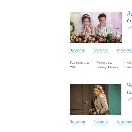
Д
Ст
Продюсер
Режиссер
Автор сц
Год выпуска:
Режиссер:
Жа
2013
Леонид Мазор
ме
Ч
Ст
Продюсер
Режиссер
Автор сц