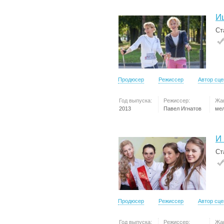
И
Ст
Продюсер
Режиссер
Автор сц
Год выпуска:
Режиссер:
Жа
2013
Павел Игнатов
ме
И
Ст
Продюсер
Режиссер
Автор сц
Год выпуска:
Режиссер:
Жа