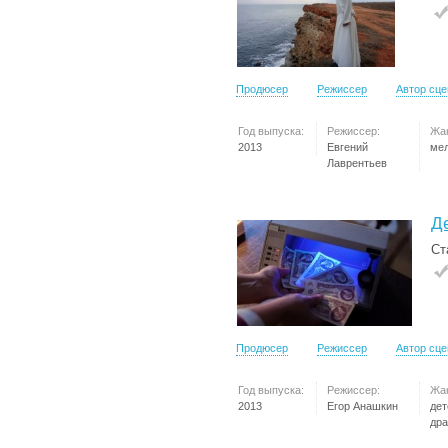
Продюсер
Режиссер
Автор сц
Год выпуска:
Режиссер:
Жа
2013
Евгений
ме
Лаврентьев
Д
Ст
Продюсер
Режиссер
Автор сц
Год выпуска:
Режиссер:
Жа
2013
Егор Анашкин
дет
др