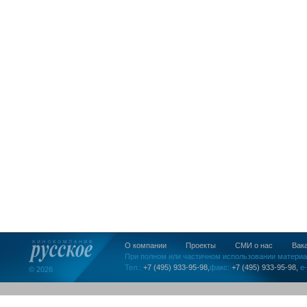
О компании
Проекты
СМИ о нас
Вак
При полном или частичном использовании материа
Тел.:
+7 (495) 933-95-98,
факс:
+7 (495) 933-95-98,
e-
© 2026