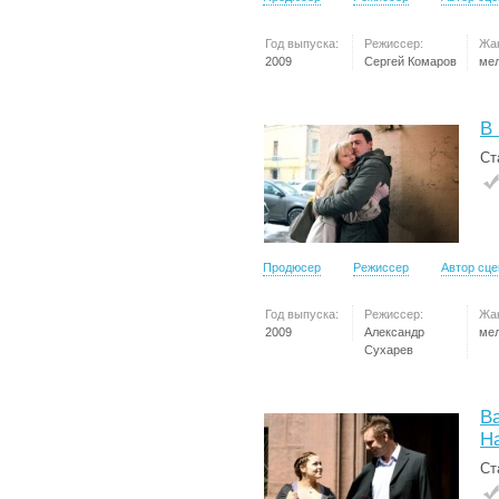
Год выпуска:
Режиссер:
Жа
2009
Сергей Комаров
ме
В 
Ст
Продюсер
Режиссер
Автор сц
Год выпуска:
Режиссер:
Жа
2009
Александр
ме
Сухарев
В
Н
Ст