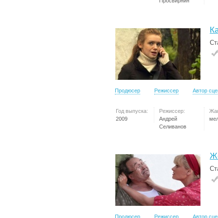
Просвирнин
К
Ст
Продюсер
Режиссер
Автор сц
Год выпуска:
Режиссер:
Жа
2009
Андрей
ме
Селиванов
Ж
Ст
Продюсер
Режиссер
Автор сц