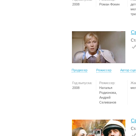
2008
Роман Фокин
дет
ме
три
С
Ст
Продюсер
Режиссер
Автор сц
Год выпуска:
Режиссер:
Жа
2008
Наталья
ме
Родионова,
Андрей
Селиванов
С
Ст