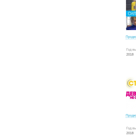
Продю
Год в
2018
Продю
Год в
2018