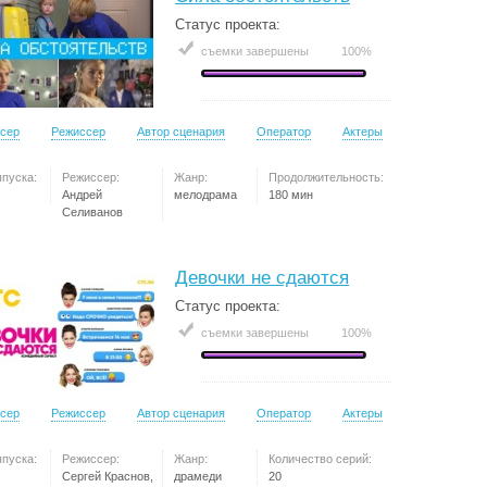
Статус проекта:
съемки завершены
100%
сер
Режиссер
Автор сценария
Оператор
Актеры
ыпуска:
Режиссер:
Жанр:
Продолжительность:
Андрей
мелодрама
180 мин
Селиванов
Девочки не сдаются
Статус проекта:
съемки завершены
100%
сер
Режиссер
Автор сценария
Оператор
Актеры
ыпуска:
Режиссер:
Жанр:
Количество серий:
Сергей Краснов,
драмеди
20