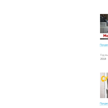
Продю
Год в
2018
Продю