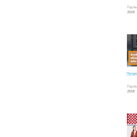
Год в
2018
Продю
Год в
2018