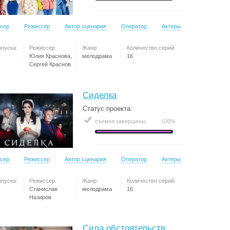
сер
Режиссер
Автор сценария
Оператор
Актеры
ыпуска:
Режиссер:
Жанр:
Количество серий:
Юлия Краснова,
мелодрама
16
Сергей Краснов
Сиделка
Статус проекта:
съемки завершены
100%
сер
Режиссер
Автор сценария
Оператор
Актеры
ыпуска:
Режиссер:
Жанр:
Количество серий:
Станислав
мелодрама
16
Назиров
Сила обстоятельств