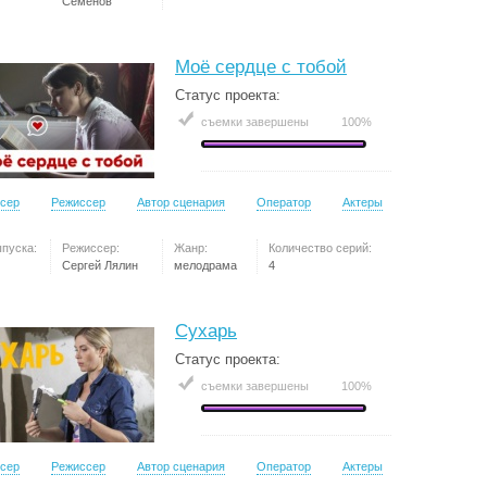
Семёнов
Моё сердце с тобой
Статус проекта:
съемки завершены
100%
сер
Режиссер
Автор сценария
Оператор
Актеры
ыпуска:
Режиссер:
Жанр:
Количество серий:
Сергей Лялин
мелодрама
4
Сухарь
Статус проекта:
съемки завершены
100%
сер
Режиссер
Автор сценария
Оператор
Актеры