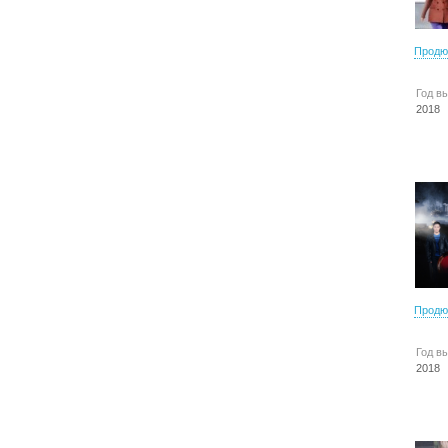
Продю
Год в
2018
Продю
Год в
2018