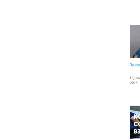
Продю
Год в
2018