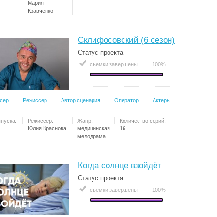
Мария
Кравченко
Склифосовский (6 сезон)
Статус проекта:
съемки завершены
100%
сер
Режиссер
Автор сценария
Оператор
Актеры
ыпуска:
Режиссер:
Жанр:
Количество серий:
Юлия Краснова
медицинская
16
мелодрама
Когда солнце взойдёт
Статус проекта:
съемки завершены
100%