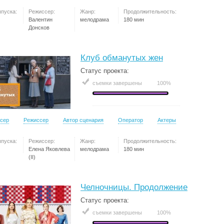
ыпуска:
Режиссер:
Жанр:
Продолжительность:
Валентин
мелодрама
180 мин
Донсков
Клуб обманутых жен
Статус проекта:
съемки завершены
100%
сер
Режиссер
Автор сценария
Оператор
Актеры
ыпуска:
Режиссер:
Жанр:
Продолжительность:
Елена Яковлева
мелодрама
180 мин
(II)
Челночницы. Продолжение
Статус проекта:
съемки завершены
100%