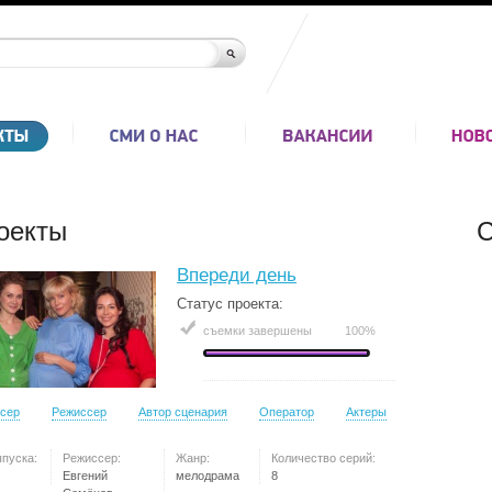
оекты
С
Впереди день
Статус проекта:
съемки завершены
100%
сер
Режиссер
Автор сценария
Оператор
Актеры
ыпуска:
Режиссер:
Жанр:
Количество серий:
Евгений
мелодрама
8