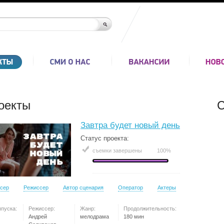
оекты
С
Завтра будет новый день
Статус проекта:
съемки завершены
100%
сер
Режиссер
Автор сценария
Оператор
Актеры
ыпуска:
Режиссер:
Жанр:
Продолжительность:
Андрей
мелодрама
180 мин