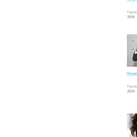
Год в
2019
Продю
Год в
2019