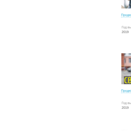
Продю
Год в
2019
Продю
Год в
2019