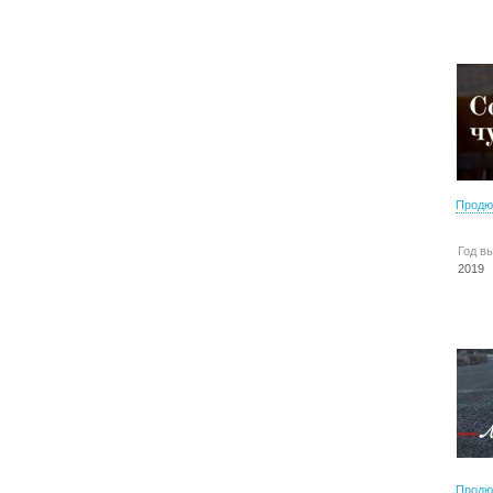
Продю
Год в
2019
Продю