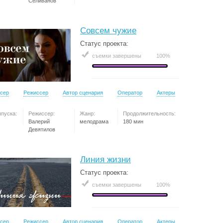
Селиванов
Совсем чужие
Статус проекта:
съемки завершены
100%
сер
Режиссер
Автор сценария
Оператор
Актеры
ыпуска:
Режиссер:
Жанр:
Продолжительность:
Валерий
мелодрама
180 мин
Девятилов
Линия жизни
Статус проекта:
съемки завершены
100%
сер
Режиссер
Автор сценария
Оператор
Актеры