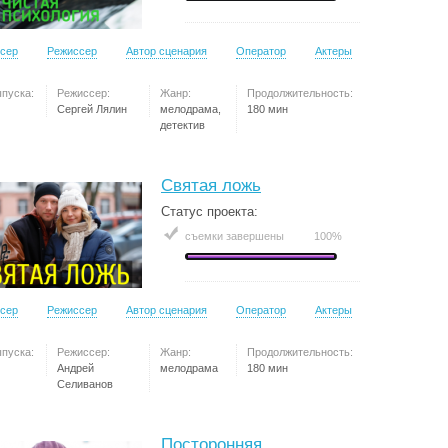
сер
Режиссер
Автор сценария
Оператор
Актеры
ыпуска:
Режиссер:
Жанр:
Продолжительность:
Сергей Лялин
мелодрама,
180 мин
детектив
Святая ложь
Статус проекта:
съемки завершены
100%
сер
Режиссер
Автор сценария
Оператор
Актеры
ыпуска:
Режиссер:
Жанр:
Продолжительность:
Андрей
мелодрама
180 мин
Селиванов
Посторонняя