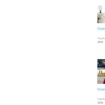
Продю
Год в
2019
Продю
Год в
2019