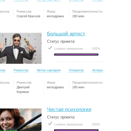
ыпуска:
Режиссер:
Жанр:
Продолжительность:
Сергей Краснов
мелодрама
180 мин
Большой артист
Статус проекта:
съемки завершены
100%
сер
Режиссер
Автор сценария
Оператор
Актеры
ыпуска:
Режиссер:
Жанр:
Продолжительность:
Дмитрий
мелодрама
180 мин
Корявов
Чистая психология
Статус проекта:
съемки завершены
100%