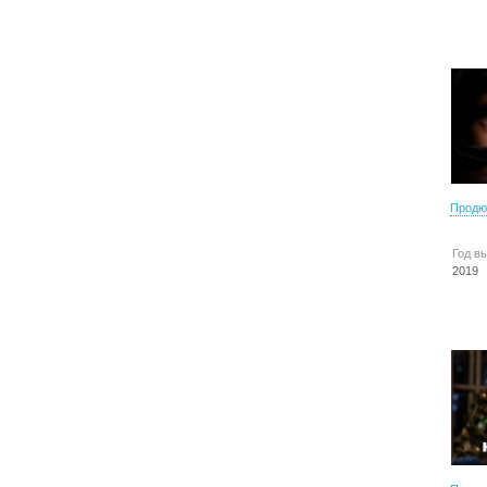
Продю
Год в
2019