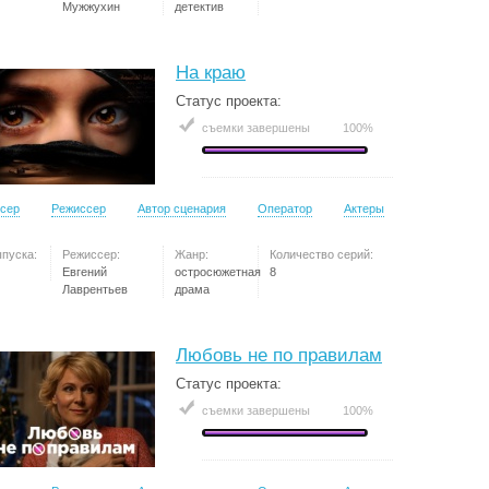
Мужжухин
детектив
На краю
Статус проекта:
съемки завершены
100%
сер
Режиссер
Автор сценария
Оператор
Актеры
ыпуска:
Режиссер:
Жанр:
Количество серий:
Евгений
остросюжетная
8
Лаврентьев
драма
Любовь не по правилам
Статус проекта:
съемки завершены
100%