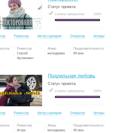
Статус проекта:
съемки завершены
100%
сер
Режиссер
Автор сценария
Оператор
Актеры
ыпуска:
Режиссер:
Жанр:
Продолжительность:
Сергей
мелодрама
90 мин
Артимович
Поддельная любовь
Статус проекта:
съемки завершены
100%
сер
Режиссер
Автор сценария
Оператор
Актеры
ыпуска:
Режиссер:
Жанр:
Продолжительность:
Игорь
мелодрама,
90 мин