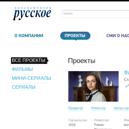
Проекты
ВСЕ ПРОЕКТЫ
ФИЛЬМЫ
Ф
МИНИ-СЕРИАЛЫ
Ст
СЕРИАЛЫ
Продюсер
Режиссер
Автор сц
Год выпуска:
Режиссер:
Жа
2016
Роман
ме