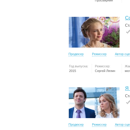
Просвирнин
С
Ст
Продюсер
Режиссер
Автор сц
Год выпуска:
Режиссер:
Жа
2015
Сергей Лялин
ме
Я
Ст
Продюсер
Режиссер
Автор сц