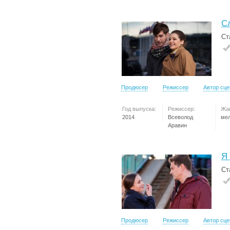
С
Ст
Продюсер
Режиссер
Автор сц
Год выпуска:
Режиссер:
Жа
2014
Всеволод
ме
Аравин
Я
Ст
Продюсер
Режиссер
Автор сц