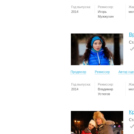
Год выпуска:
Режиссер:
Жа
2014
Игорь
ме
Мужжухин
В
Ст
Продюсер
Режиссер
Автор сц
Год выпуска:
Режиссер:
Жа
2014
Владимир
ме
Устюгов
К
Ст