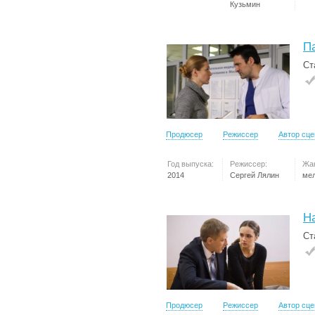
Кузьмин
П
Ст
Продюсер
Режиссер
Автор сц
Год выпуска:
Режиссер:
Жа
2014
Сергей Лялин
ме
Н
Ст
Продюсер
Режиссер
Автор сц