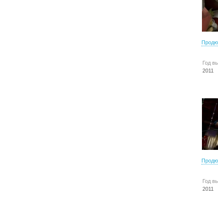
Продю
Год в
2011
Продю
Год в
2011