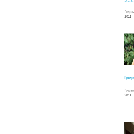
Год в
2011
Продю
Год в
2011