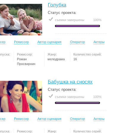
Голубка
Статус проекта:
съемки завершены
100%
сер
Режиссер
Автор сценария
Оператор
Актеры
ыпуска:
Режиссер:
Жанр:
Количество серий:
Роман
мелодрама
16
Просвирнин
Бабушка на сносях
Статус проекта:
съемки завершены
100%
сер
Режиссер
Автор сценария
Оператор
Актеры
ыпуска:
Режиссер:
Жанр:
Количество серий: