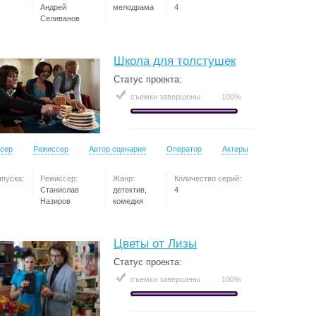
Андрей
мелодрама
4
Селиванов
Школа для толстушек
Статус проекта:
съемки завершены
100%
сер
Режиссер
Автор сценария
Оператор
Актеры
ыпуска:
Режиссер:
Жанр:
Количество серий:
Станислав
детектив,
4
Назиров
комедия
Цветы от Лизы
Статус проекта:
съемки завершены
100%