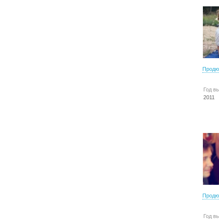
Продю
Год в
2011
Продю
Год в