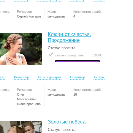
ыпуска:
Режиссер:
Жанр:
Количество серий:
Сергей Комаров
мелодрама
4
Ключи от счастья.
Продолжение
Статус проекта:
съемки завершены
100%
сер
Режиссер
Автор сценария
Оператор
Актеры
ыпуска:
Режиссер:
Жанр:
Количество серий:
Олег
мелодрама
16
Массарыгин,
Юлия Краснова
Золотые небеса
Статус проекта: