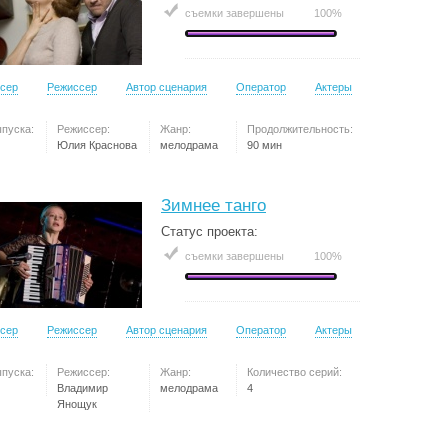
съемки завершены
100%
сер
Режиссер
Автор сценария
Оператор
Актеры
ыпуска:
Режиссер:
Жанр:
Продолжительность:
Юлия Краснова
мелодрама
90 мин
Зимнее танго
Статус проекта:
съемки завершены
100%
сер
Режиссер
Автор сценария
Оператор
Актеры
ыпуска:
Режиссер:
Жанр:
Количество серий:
Владимир
мелодрама
4
Янощук