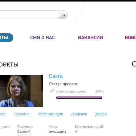
оекты
С
Секта
Статус проекта:
съемки завершены
100%
сер
Режиссер
Автор сценария
Оператор
Актеры
ыпуска:
Режиссер:
Жанр:
Количество серий:
Валерий
мелодрама
4