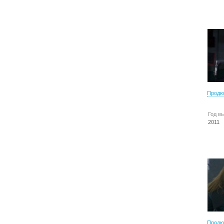
Продю
Год в
2011
Продю