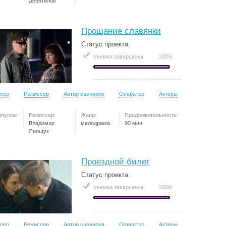
Девятилов
Прощание славянки
Статус проекта:
съемки завершены
100%
сер
Режиссер
Автор сценария
Оператор
Актеры
ыпуска:
Режиссер:
Жанр:
Продолжительность:
Владимир
мелодрама
90 мин
Янощук
Проездной билет
Статус проекта:
съемки завершены
100%
сер
Режиссер
Автор сценария
Оператор
Актеры