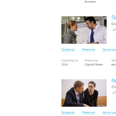
Кузьмин
П
Ст
Продюсер
Режиссер
Автор сц
Год выпуска:
Режиссер:
Жа
2014
Сергей Лялин
ме
Н
Ст
Продюсер
Режиссер
Автор сц