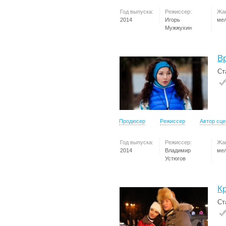
Год выпуска:
Режиссер:
Жа
2014
Игорь
ме
Мужжухин
В
Ст
Продюсер
Режиссер
Автор сц
Год выпуска:
Режиссер:
Жа
2014
Владимир
ме
Устюгов
К
Ст