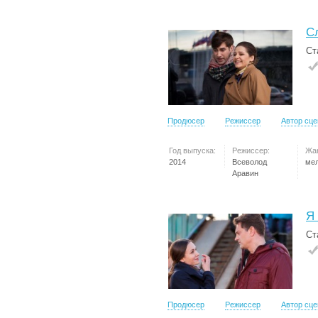
С
Ст
Продюсер
Режиссер
Автор сц
Год выпуска:
Режиссер:
Жа
2014
Всеволод
ме
Аравин
Я
Ст
Продюсер
Режиссер
Автор сц