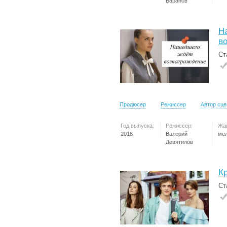
Баранов
Н
в
Ст
Продюсер
Режиссер
Автор сц
Год выпуска:
Режиссер:
Жа
2018
Валерий
ме
Девятилов
К
Ст