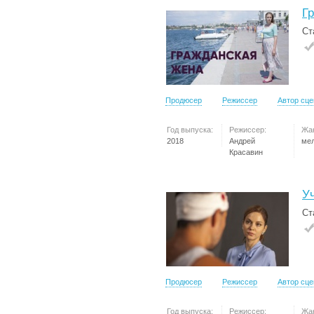
Г
Ст
Продюсер
Режиссер
Автор сц
Год выпуска:
Режиссер:
Жа
2018
Андрей
ме
Красавин
У
Ст
Продюсер
Режиссер
Автор сц
Год выпуска:
Режиссер:
Жа