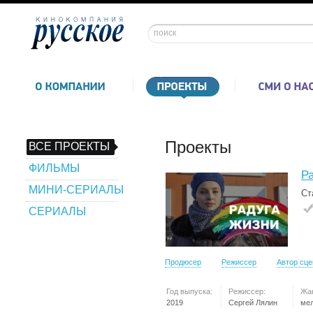
Проекты
ВСЕ ПРОЕКТЫ
ФИЛЬМЫ
Р
МИНИ-СЕРИАЛЫ
Ст
СЕРИАЛЫ
Продюсер
Режиссер
Автор сц
Год выпуска:
Режиссер:
Жа
2019
Сергей Лялин
ме