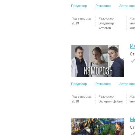
Продюсер
Режиссер
Автор сц
Год выпуска:
Режиссер:
Жа
2019
Владимир
ме
Устюгов
ко
И
Ст
Продюсер
Режиссер
Автор сц
Год выпуска:
Режиссер:
Жа
2018
Валерий Цыбин
ме
Мо
Ст