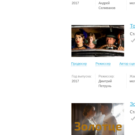
2017
Андрей
ме
Селиванов
Т
Ст
Продюсер
Режиссер
Автор сц
Год выпуска:
Режиссер:
Жа
2017
Дмитрий
ме
Петрунь
З
Ст