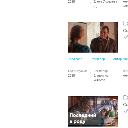
2018
Елена Яковлева
ме
(II)
ко
Н
Ст
Продюсер
Режиссер
Автор сц
Год выпуска:
Режиссер:
Жа
2018
Владимир
ме
Устюгов
П
Ст