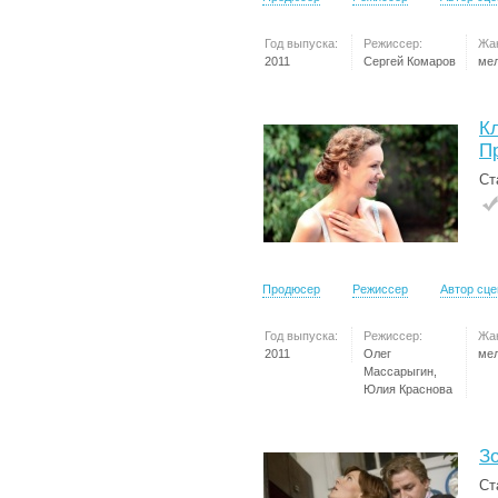
Год выпуска:
Режиссер:
Жа
2011
Сергей Комаров
ме
К
П
Ст
Продюсер
Режиссер
Автор сц
Год выпуска:
Режиссер:
Жа
2011
Олег
ме
Массарыгин,
Юлия Краснова
З
Ст