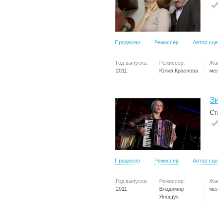
Продюсер
Режиссер
Автор сц
Год выпуска:
Режиссер:
Жа
2011
Юлия Краснова
ме
З
Ст
Продюсер
Режиссер
Автор сц
Год выпуска:
Режиссер:
Жа
2011
Владимир
ме
Янощук