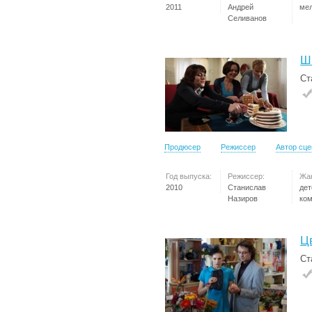
2011
Андрей
ме
Селиванов
Ш
Ст
Продюсер
Режиссер
Автор сц
Год выпуска:
Режиссер:
Жа
2010
Станислав
дет
Назиров
ко
Ц
Ст