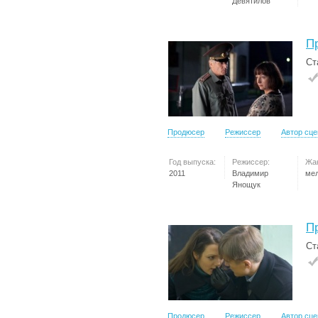
Девятилов
П
Ст
Продюсер
Режиссер
Автор сц
Год выпуска:
Режиссер:
Жа
2011
Владимир
ме
Янощук
П
Ст
Продюсер
Режиссер
Автор сц