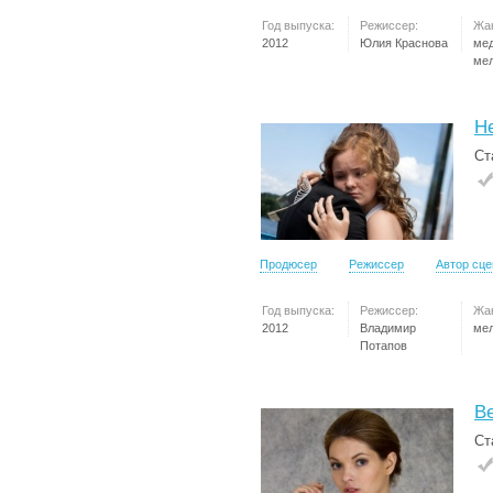
Год выпуска:
Режиссер:
Жа
2012
Юлия Краснова
ме
ме
Н
Ст
Продюсер
Режиссер
Автор сц
Год выпуска:
Режиссер:
Жа
2012
Владимир
ме
Потапов
Ве
Ст