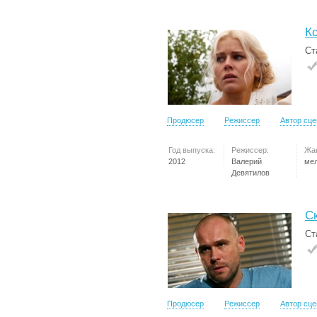
К
Ст
Продюсер
Режиссер
Автор сц
Год выпуска:
Режиссер:
Жа
2012
Валерий
ме
Девятилов
С
Ст
Продюсер
Режиссер
Автор сц