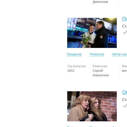
Девятилов
П
Ст
Продюсер
Режиссер
Автор сц
Год выпуска:
Режиссер:
Жа
2012
Сергей
ме
Алешечкин
О
Ст