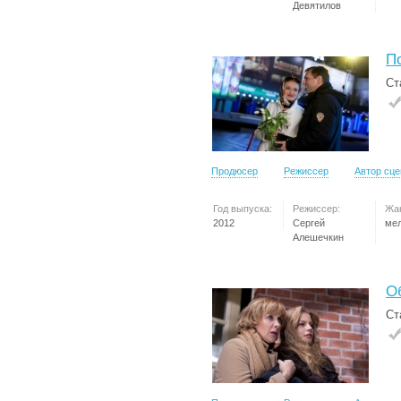
Девятилов
П
Ст
Продюсер
Режиссер
Автор сц
Год выпуска:
Режиссер:
Жа
2012
Сергей
ме
Алешечкин
О
Ст