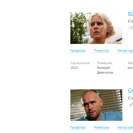
К
Ст
Продюсер
Режиссер
Автор сц
Год выпуска:
Режиссер:
Жа
2012
Валерий
ме
Девятилов
С
Ст
Продюсер
Режиссер
Автор сц