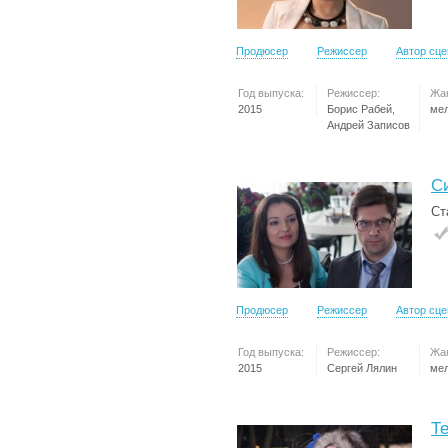
Продюсер
Режиссер
Автор сц
Год выпуска:
Режиссер:
Жа
2015
Борис Рабей,
ме
Андрей Записов
С
Ст
Продюсер
Режиссер
Автор сц
Год выпуска:
Режиссер:
Жа
2015
Сергей Лялин
ме
Т