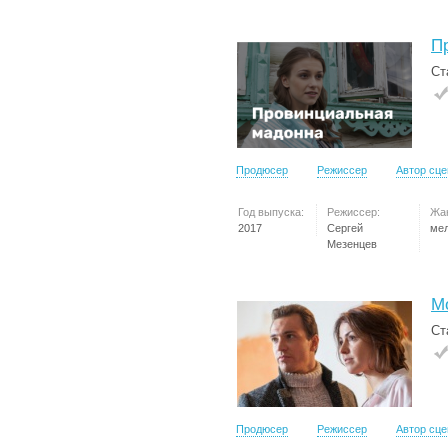
П
Ст
Продюсер
Режиссер
Автор сц
Год выпуска:
Режиссер:
Жа
2017
Сергей
ме
Мезенцев
М
Ст
Продюсер
Режиссер
Автор сц