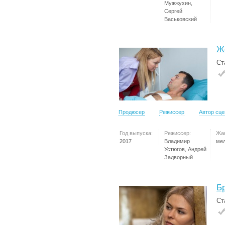
Мужжухин,
Сергей
Васьковский
Ж
Ст
Продюсер
Режиссер
Автор сц
Год выпуска:
Режиссер:
Жа
2017
Владимир
ме
Устюгов, Андрей
Задворный
Б
Ст