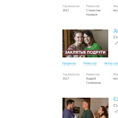
Год выпуска:
Режиссер:
Жа
2017
Станислав
ме
Назиров
З
Ст
Продюсер
Режиссер
Автор сц
Год выпуска:
Режиссер:
Жа
2017
Андрей
ме
Селиванов
С
Ст