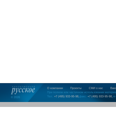
О компании
Проекты
СМИ о нас
Вак
При полном или частичном использовании материа
Тел.:
+7 (495) 933-95-98,
факс:
+7 (495) 933-95-98,
e-
© 2026