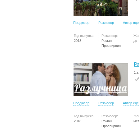
Продюсер
Режиссер
Автор сц
Год выпуска:
Режиссер:
Жа
2018
Роман
дет
Просвирнин
Р
Ст
Продюсер
Режиссер
Автор сц
Год выпуска:
Режиссер:
Жа
2018
Роман
ме
Просвирнин