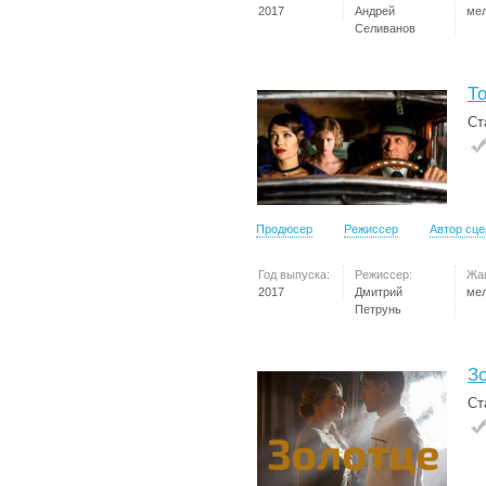
2017
Андрей
ме
Селиванов
Т
Ст
Продюсер
Режиссер
Автор сц
Год выпуска:
Режиссер:
Жа
2017
Дмитрий
ме
Петрунь
З
Ст