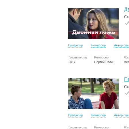
Д
Ст
Продюсер
Режиссер
Автор сц
Год выпуска:
Режиссер:
Жа
2017
Сергей Лялин
ме
П
Ст
Продюсер
Режиссер
Автор сц
Год выпуска:
Режиссер:
Жа