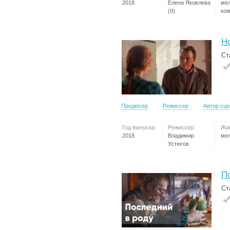
2018
Елена Яковлева
ме
(II)
ко
Н
Ст
Продюсер
Режиссер
Автор сц
Год выпуска:
Режиссер:
Жа
2018
Владимир
ме
Устюгов
П
Ст