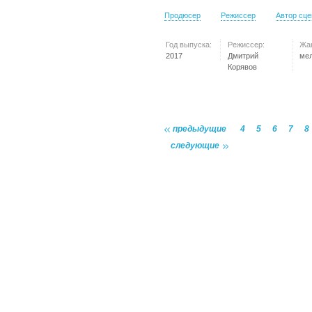
Продюсер
Режиссер
Автор сц
Год выпуска:
Режиссер:
Жа
2017
Дмитрий
ме
Корявов
предыдущие
4
5
6
7
8
следующие