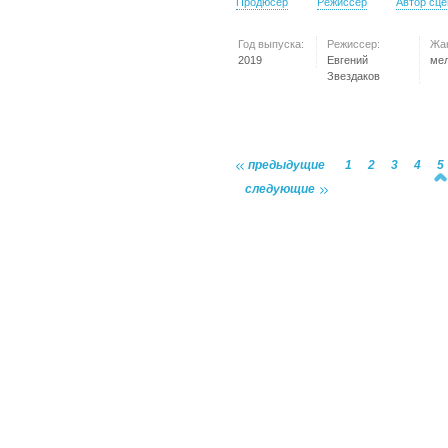
Продюсер
Режиссер
Автор сц
Год выпуска:
Режиссер:
Жа
2019
Евгений
ме
Звездаков
предыдущие
1
2
3
4
5
следующие