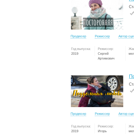
Ст
Продюсер
Режиссер
Автор сц
Год выпуска:
Режиссер:
Жа
2019
Сергей
ме
Артимович
П
Ст
Продюсер
Режиссер
Автор сц
Год выпуска:
Режиссер:
Жа
2019
Игорь
ме