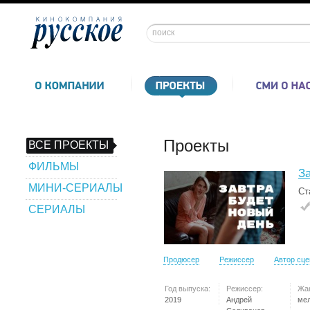
Проекты
ВСЕ ПРОЕКТЫ
ФИЛЬМЫ
З
МИНИ-СЕРИАЛЫ
Ст
СЕРИАЛЫ
Продюсер
Режиссер
Автор сц
Год выпуска:
Режиссер:
Жа
2019
Андрей
ме