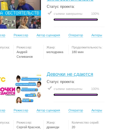
Статус проекта:
съемки завершены
100%
сер
Режиссер
Автор сценария
Оператор
Актеры
ыпуска:
Режиссер:
Жанр:
Продолжительность:
Андрей
мелодрама
180 мин
Селиванов
Девочки не сдаются
Статус проекта:
съемки завершены
100%
сер
Режиссер
Автор сценария
Оператор
Актеры
ыпуска:
Режиссер:
Жанр:
Количество серий:
Сергей Краснов,
драмеди
20