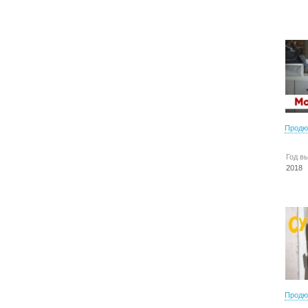
Продю
Год в
2018
Продю