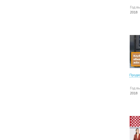
Год в
2018
Продю
Год в
2018