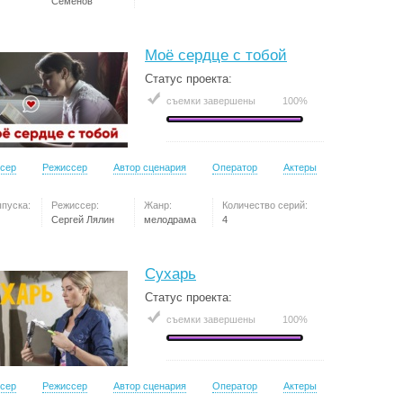
Семёнов
Моё сердце с тобой
Статус проекта:
съемки завершены
100%
сер
Режиссер
Автор сценария
Оператор
Актеры
ыпуска:
Режиссер:
Жанр:
Количество серий:
Сергей Лялин
мелодрама
4
Сухарь
Статус проекта:
съемки завершены
100%
сер
Режиссер
Автор сценария
Оператор
Актеры