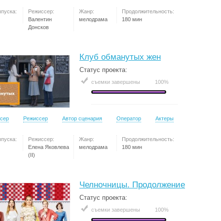
ыпуска:
Режиссер:
Жанр:
Продолжительность:
Валентин
мелодрама
180 мин
Донсков
Клуб обманутых жен
Статус проекта:
съемки завершены
100%
сер
Режиссер
Автор сценария
Оператор
Актеры
ыпуска:
Режиссер:
Жанр:
Продолжительность:
Елена Яковлева
мелодрама
180 мин
(II)
Челночницы. Продолжение
Статус проекта:
съемки завершены
100%