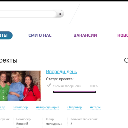
оекты
С
Впереди день
Статус проекта:
съемки завершены
100%
сер
Режиссер
Автор сценария
Оператор
Актеры
ыпуска:
Режиссер:
Жанр:
Количество серий:
Евгений
мелодрама
8