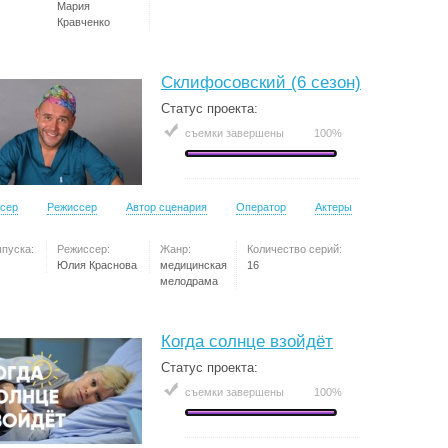
Мария
Кравченко
Склифосовский (6 сезон)
Статус проекта:
съемки завершены
100%
сер
Режиссер
Автор сценария
Оператор
Актеры
ыпуска:
Режиссер:
Жанр:
Количество серий:
Юлия Краснова
медицинская
16
мелодрама
Когда солнце взойдёт
Статус проекта:
съемки завершены
100%