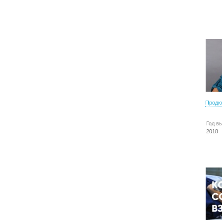
Продю
Год в
2018