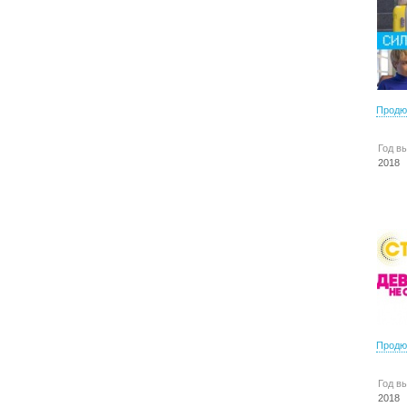
Продю
Год в
2018
Продю
Год в
2018