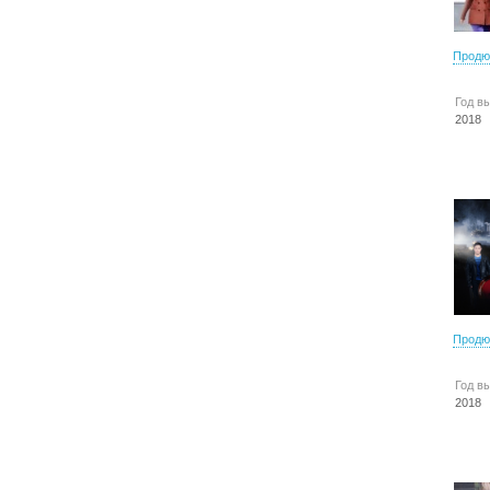
Продю
Год в
2018
Продю
Год в
2018