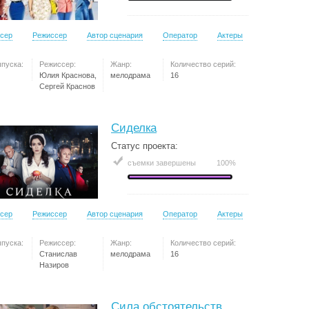
сер
Режиссер
Автор сценария
Оператор
Актеры
ыпуска:
Режиссер:
Жанр:
Количество серий:
Юлия Краснова,
мелодрама
16
Сергей Краснов
Сиделка
Статус проекта:
съемки завершены
100%
сер
Режиссер
Автор сценария
Оператор
Актеры
ыпуска:
Режиссер:
Жанр:
Количество серий:
Станислав
мелодрама
16
Назиров
Сила обстоятельств