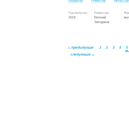
Продюсер
Режиссер
Автор сц
Год выпуска:
Режиссер:
Жа
2019
Евгений
ме
Звездаков
предыдущие
1
2
3
4
5
следующие