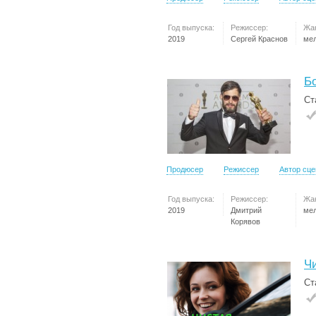
Год выпуска:
Режиссер:
Жа
2019
Сергей Краснов
ме
Б
Ст
Продюсер
Режиссер
Автор сц
Год выпуска:
Режиссер:
Жа
2019
Дмитрий
ме
Корявов
Ч
Ст