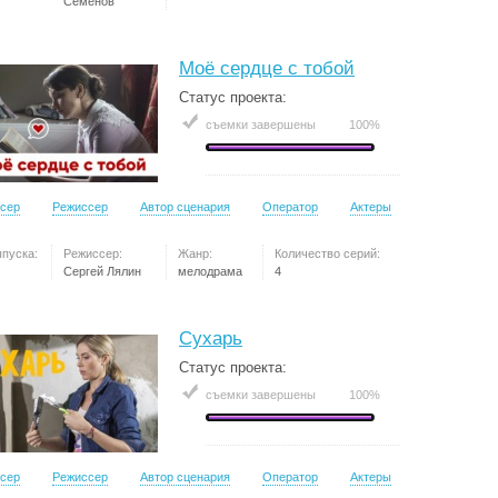
Семёнов
Моё сердце с тобой
Статус проекта:
съемки завершены
100%
сер
Режиссер
Автор сценария
Оператор
Актеры
ыпуска:
Режиссер:
Жанр:
Количество серий:
Сергей Лялин
мелодрама
4
Сухарь
Статус проекта:
съемки завершены
100%
сер
Режиссер
Автор сценария
Оператор
Актеры