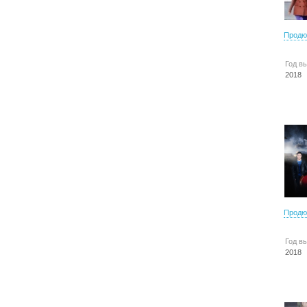
Продю
Год в
2018
Продю
Год в
2018