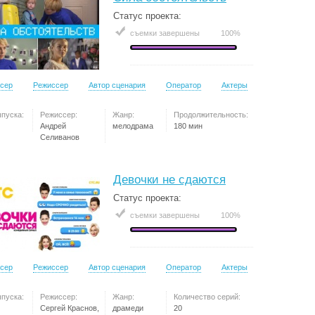
Статус проекта:
съемки завершены
100%
сер
Режиссер
Автор сценария
Оператор
Актеры
ыпуска:
Режиссер:
Жанр:
Продолжительность:
Андрей
мелодрама
180 мин
Селиванов
Девочки не сдаются
Статус проекта:
съемки завершены
100%
сер
Режиссер
Автор сценария
Оператор
Актеры
ыпуска:
Режиссер:
Жанр:
Количество серий:
Сергей Краснов,
драмеди
20