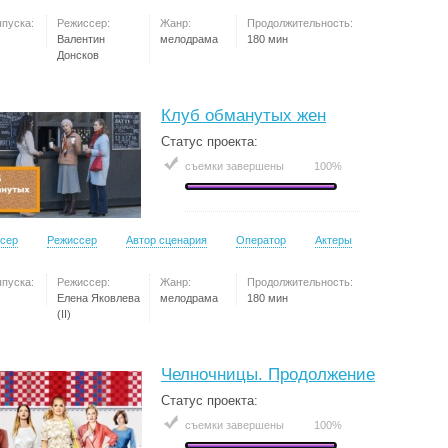
ыпуска:
Режиссер:
Жанр:
Продолжительность:
Валентин
мелодрама
180 мин
Донсков
Клуб обманутых жен
Статус проекта:
съемки завершены
100%
сер
Режиссер
Автор сценария
Оператор
Актеры
ыпуска:
Режиссер:
Жанр:
Продолжительность:
Елена Яковлева
мелодрама
180 мин
(II)
Челночницы. Продолжение
Статус проекта:
съемки завершены
100%