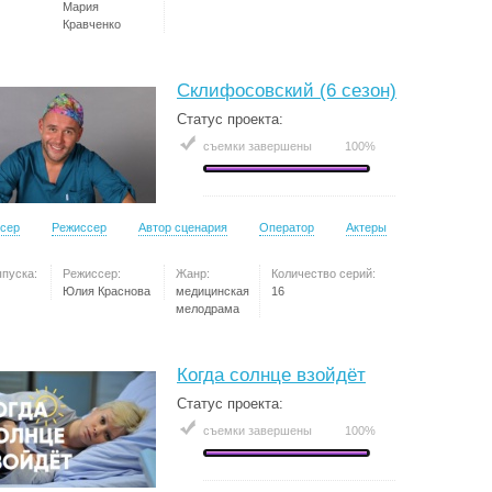
Мария
Кравченко
Склифосовский (6 сезон)
Статус проекта:
съемки завершены
100%
сер
Режиссер
Автор сценария
Оператор
Актеры
ыпуска:
Режиссер:
Жанр:
Количество серий:
Юлия Краснова
медицинская
16
мелодрама
Когда солнце взойдёт
Статус проекта:
съемки завершены
100%