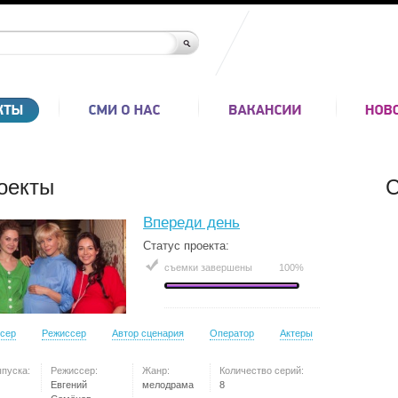
оекты
С
Впереди день
Статус проекта:
съемки завершены
100%
сер
Режиссер
Автор сценария
Оператор
Актеры
ыпуска:
Режиссер:
Жанр:
Количество серий:
Евгений
мелодрама
8