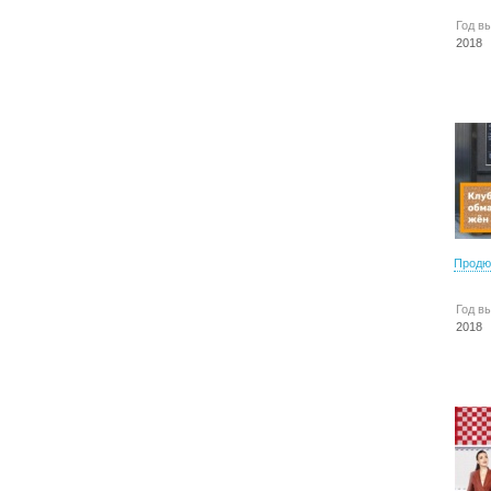
Год в
2018
Продю
Год в
2018