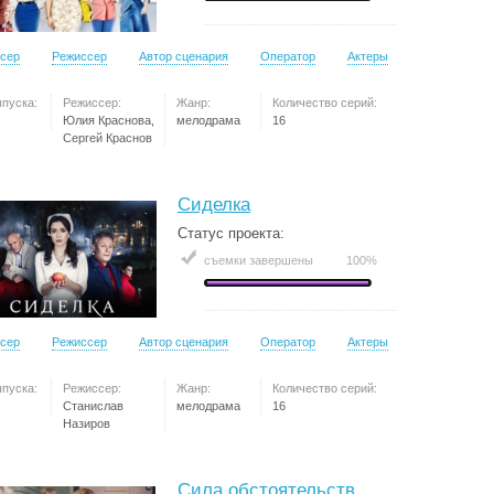
сер
Режиссер
Автор сценария
Оператор
Актеры
ыпуска:
Режиссер:
Жанр:
Количество серий:
Юлия Краснова,
мелодрама
16
Сергей Краснов
Сиделка
Статус проекта:
съемки завершены
100%
сер
Режиссер
Автор сценария
Оператор
Актеры
ыпуска:
Режиссер:
Жанр:
Количество серий:
Станислав
мелодрама
16
Назиров
Сила обстоятельств