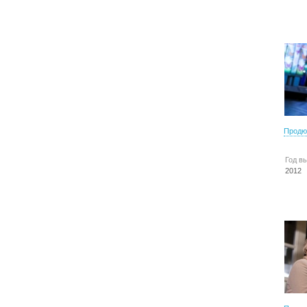
Продю
Год в
2012