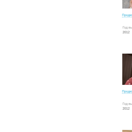
Продю
Год в
2012
Продю
Год в
2012