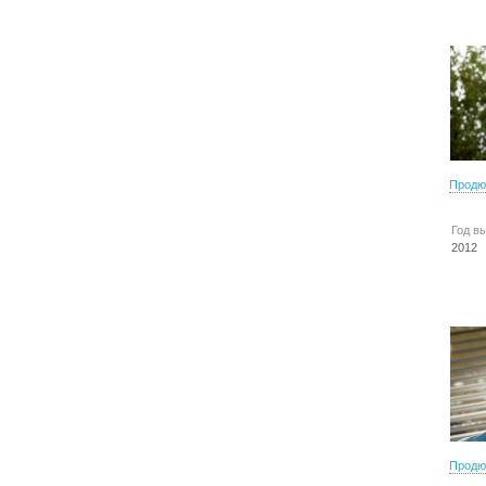
Продю
Год в
2012
Продю