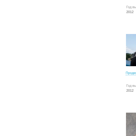
Год в
2012
Продю
Год в
2012