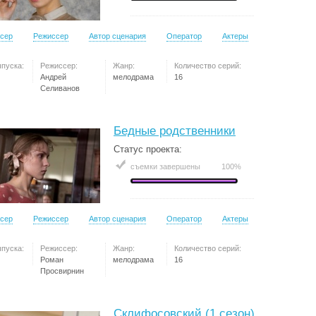
сер
Режиссер
Автор сценария
Оператор
Актеры
ыпуска:
Режиссер:
Жанр:
Количество серий:
Андрей
мелодрама
16
Селиванов
Бедные родственники
Статус проекта:
съемки завершены
100%
сер
Режиссер
Автор сценария
Оператор
Актеры
ыпуска:
Режиссер:
Жанр:
Количество серий:
Роман
мелодрама
16
Просвирнин
Склифосовский (1 сезон)