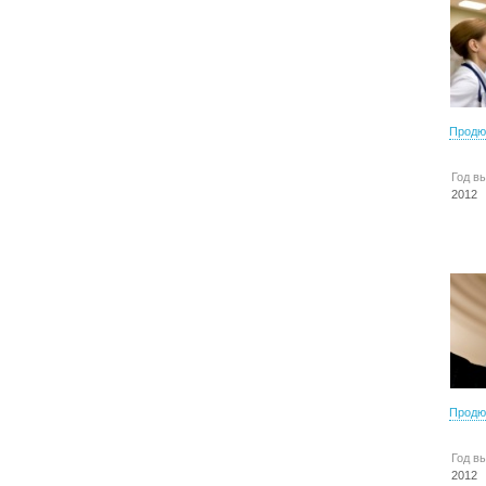
Продю
Год в
2012
Продю
Год в
2012