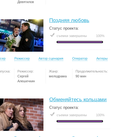
Девятилов
Поздняя любовь
Статус проекта:
съемки завершены
100%
сер
Режиссер
Автор сценария
Оператор
Актеры
ыпуска:
Режиссер:
Жанр:
Продолжительность:
Сергей
мелодрама
90 мин
Алешечкин
Обменяйтесь кольцами
Статус проекта:
съемки завершены
100%