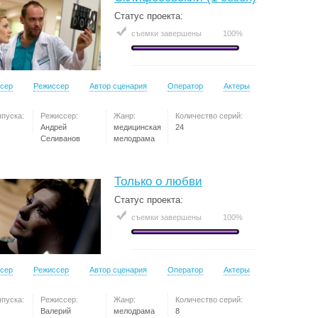
Статус проекта:
съемки завершены
100%
сер
Режиссер
Автор сценария
Оператор
Актеры
ыпуска:
Режиссер:
Жанр:
Количество серий:
Андрей
медицинская
24
Селиванов
мелодрама
Только о любви
Статус проекта:
съемки завершены
100%
сер
Режиссер
Автор сценария
Оператор
Актеры
ыпуска:
Режиссер:
Жанр:
Количество серий:
Валерий
мелодрама
8