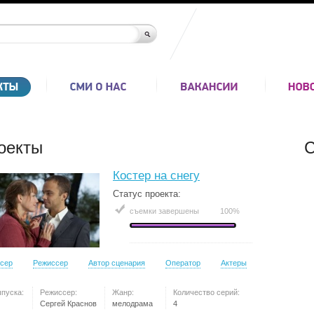
оекты
С
Костер на снегу
Статус проекта:
съемки завершены
100%
сер
Режиссер
Автор сценария
Оператор
Актеры
ыпуска:
Режиссер:
Жанр:
Количество серий:
Сергей Краснов
мелодрама
4