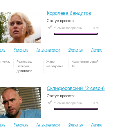
Королева бандитов
Статус проекта:
съемки завершены
100%
сер
Режиссер
Автор сценария
Оператор
Актеры
ыпуска:
Режиссер:
Жанр:
Количество серий:
Валерий
мелодрама
16
Девятилов
Склифосовский (2 сезон)
Статус проекта:
съемки завершены
100%
сер
Режиссер
Автор сценария
Оператор
Актеры