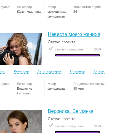
ыпуска:
Режиссер:
Жанр:
Количество серий:
Юлия Краснова
медицинская
24
мелодрама
Невеста моего жениха
Статус проекта:
съемки завершены
100%
сер
Режиссер
Автор сценария
Оператор
Актеры
ыпуска:
Режиссер:
Жанр:
Продолжительность:
Владимир
мелодрама
90 мин
Потапов
Вероника. Беглянка
Статус проекта:
съемки завершены
100%