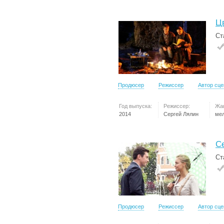
Ц
Ст
Продюсер
Режиссер
Автор сц
Год выпуска:
Режиссер:
Жа
2014
Сергей Лялин
ме
С
Ст
Продюсер
Режиссер
Автор сц