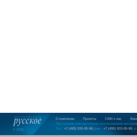
О компании
Проекты
СМИ о нас
Вак
При полном или частичном использовании материа
Тел.:
+7 (495) 933-95-98,
факс:
+7 (495) 933-95-98,
e-
© 2026