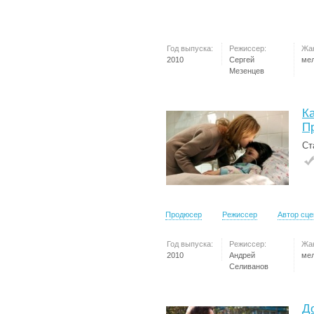
Год выпуска:
Режиссер:
Жа
2010
Сергей
ме
Мезенцев
Ка
П
Ст
Продюсер
Режиссер
Автор сц
Год выпуска:
Режиссер:
Жа
2010
Андрей
ме
Селиванов
Д