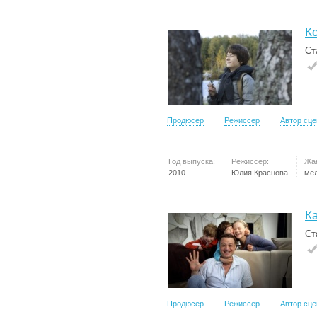
Ко
Ст
Продюсер
Режиссер
Автор сц
Год выпуска:
Режиссер:
Жа
2010
Юлия Краснова
ме
К
Ст
Продюсер
Режиссер
Автор сц