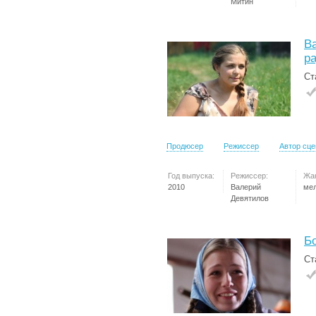
Митин
Ва
р
Ст
Продюсер
Режиссер
Автор сц
Год выпуска:
Режиссер:
Жа
2010
Валерий
ме
Девятилов
Б
Ст