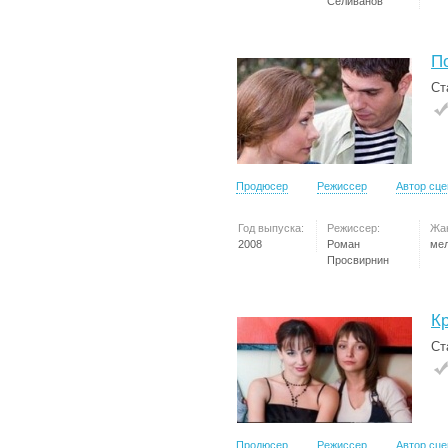
Селиванов
П
Ст
Продюсер
Режиссер
Автор сц
Год выпуска:
Режиссер:
Жа
2008
Роман
ме
Просвирнин
К
Ст
Продюсер
Режиссер
Автор сц