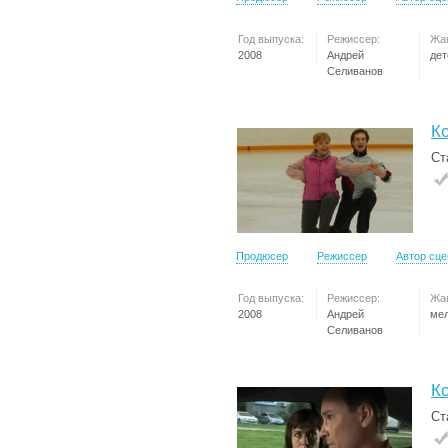
Год выпуска:
Режиссер:
Жа
2008
Андрей
дет
Селиванов
К
Ст
Продюсер
Режиссер
Автор сц
Год выпуска:
Режиссер:
Жа
2008
Андрей
ме
Селиванов
К
Ст