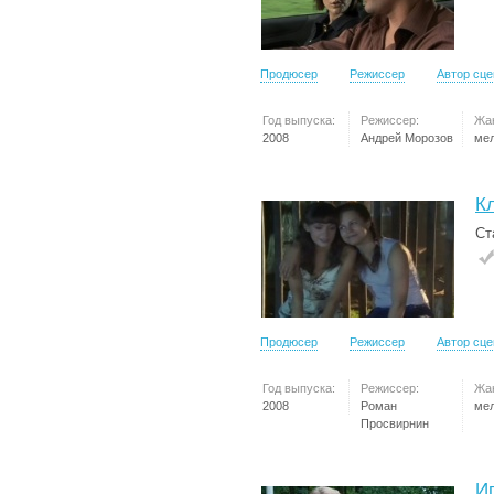
Продюсер
Режиссер
Автор сц
Год выпуска:
Режиссер:
Жа
2008
Андрей Морозов
ме
К
Ст
Продюсер
Режиссер
Автор сц
Год выпуска:
Режиссер:
Жа
2008
Роман
ме
Просвирнин
Иг