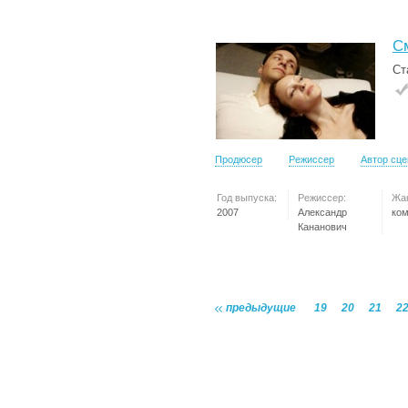
С
Ст
Продюсер
Режиссер
Автор сц
Год выпуска:
Режиссер:
Жа
2007
Александр
ко
Кананович
предыдущие
19
20
21
2