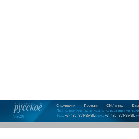
О компании
Проекты
СМИ о нас
Вак
При полном или частичном использовании материа
Тел.:
+7 (495) 933-95-98,
факс:
+7 (495) 933-95-98,
e-
© 2026