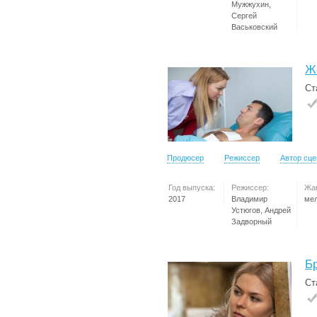
Мужжухин,
Сергей
Васьковский
Ж
Ст
Продюсер
Режиссер
Автор сц
Год выпуска:
Режиссер:
Жа
2017
Владимир
ме
Устюгов, Андрей
Задворный
Б
Ст