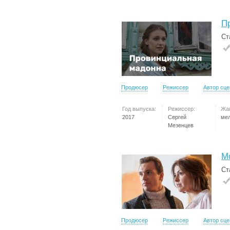
П
Ст
Продюсер
Режиссер
Автор сц
Год выпуска:
Режиссер:
Жа
2017
Сергей
ме
Мезенцев
М
Ст
Продюсер
Режиссер
Автор сц