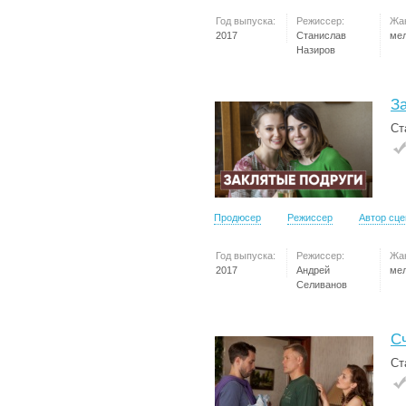
Год выпуска:
Режиссер:
Жа
2017
Станислав
ме
Назиров
З
Ст
Продюсер
Режиссер
Автор сц
Год выпуска:
Режиссер:
Жа
2017
Андрей
ме
Селиванов
С
Ст