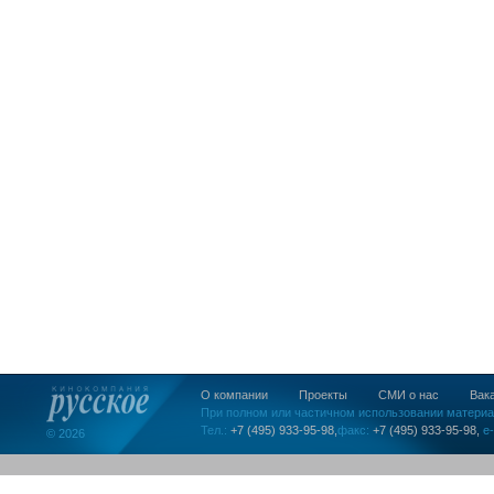
О компании
Проекты
СМИ о нас
Вак
При полном или частичном использовании материа
Тел.:
+7 (495) 933-95-98,
факс:
+7 (495) 933-95-98,
e-
© 2026