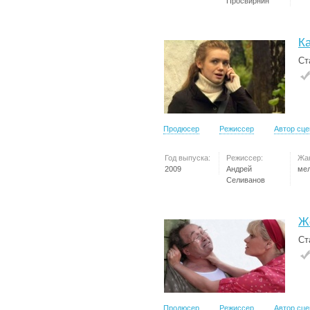
Просвирнин
К
Ст
Продюсер
Режиссер
Автор сц
Год выпуска:
Режиссер:
Жа
2009
Андрей
ме
Селиванов
Ж
Ст
Продюсер
Режиссер
Автор сц