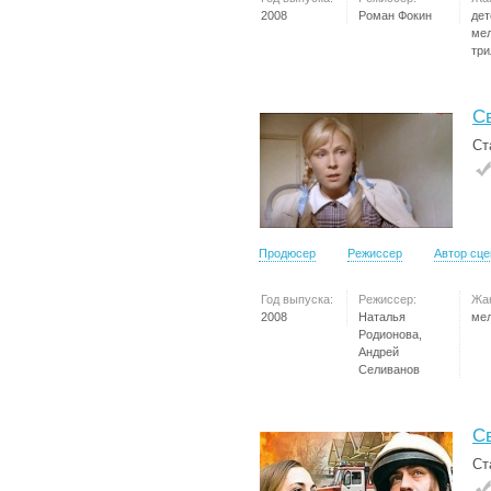
2008
Роман Фокин
дет
ме
три
С
Ст
Продюсер
Режиссер
Автор сц
Год выпуска:
Режиссер:
Жа
2008
Наталья
ме
Родионова,
Андрей
Селиванов
С
Ст