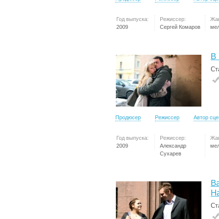
Год выпуска:
Режиссер:
Жа
2009
Сергей Комаров
ме
В 
Ст
Продюсер
Режиссер
Автор сц
Год выпуска:
Режиссер:
Жа
2009
Александр
ме
Сухарев
В
Н
Ст