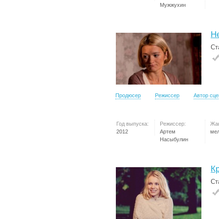
Мужжухин
Н
Ст
Продюсер
Режиссер
Автор сц
Год выпуска:
Режиссер:
Жа
2012
Артем
ме
Насыбулин
К
Ст