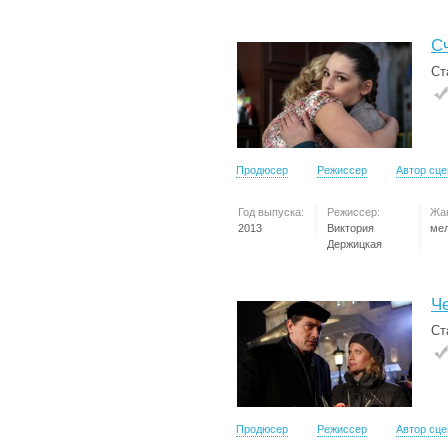
С
Ст
Продюсер
Режиссер
Автор сц
Год выпуска:
Режиссер:
Жа
2013
Виктория
ме
Держицкая
Ч
Ст
Продюсер
Режиссер
Автор сц