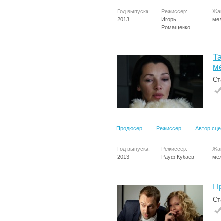
Год выпуска:
Режиссер:
Жа
2013
Игорь
ме
Ромащенко
Та
м
Ст
Продюсер
Режиссер
Автор сц
Год выпуска:
Режиссер:
Жа
2013
Рауф Кубаев
ме
П
Ст