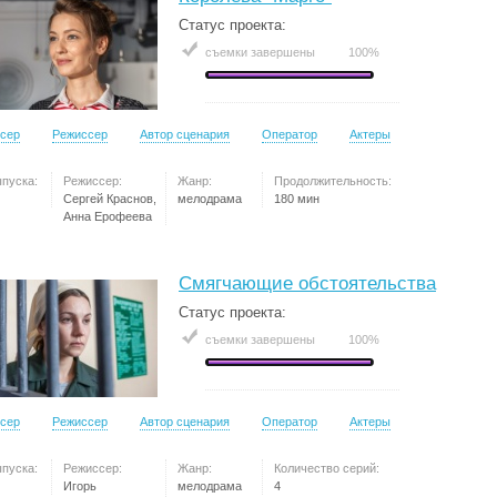
Статус проекта:
съемки завершены
100%
сер
Режиссер
Автор сценария
Оператор
Актеры
ыпуска:
Режиссер:
Жанр:
Продолжительность:
Сергей Краснов,
мелодрама
180 мин
Анна Ерофеева
Смягчающие обстоятельства
Статус проекта:
съемки завершены
100%
сер
Режиссер
Автор сценария
Оператор
Актеры
ыпуска:
Режиссер:
Жанр:
Количество серий:
Игорь
мелодрама
4