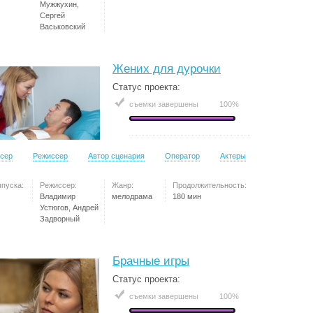
Мужжухин,
Сергей
Васьковский
Жених для дурочки
Статус проекта:
съемки завершены
100%
сер
Режиссер
Автор сценария
Оператор
Актеры
ыпуска:
Режиссер:
Жанр:
Продолжительность:
Владимир
мелодрама
180 мин
Устюгов, Андрей
Задворный
Брачные игры
Статус проекта:
съемки завершены
100%