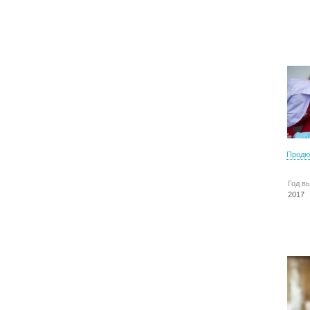
Продю
Год в
2017