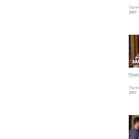
Год в
2017
Продю
Год в
2017