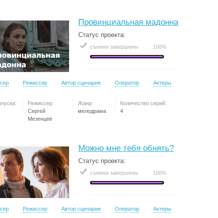
Провинциальная мадонна
Статус проекта:
съемки завершены
100%
сер
Режиссер
Автор сценария
Оператор
Актеры
ыпуска:
Режиссер:
Жанр:
Количество серий:
Сергей
мелодрама
4
Мезенцев
Можно мне тебя обнять?
Статус проекта:
съемки завершены
100%
сер
Режиссер
Автор сценария
Оператор
Актеры