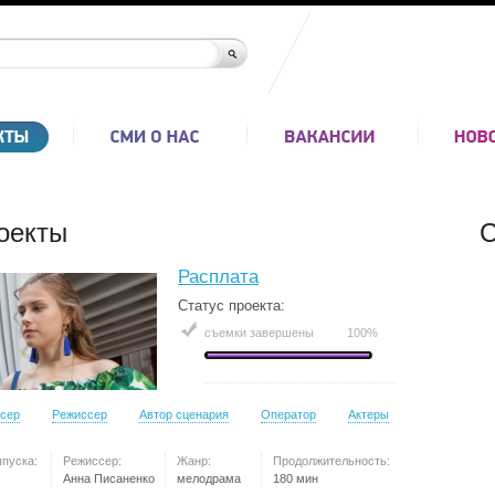
оекты
С
Расплата
Статус проекта:
съемки завершены
100%
сер
Режиссер
Автор сценария
Оператор
Актеры
ыпуска:
Режиссер:
Жанр:
Продолжительность:
Анна Писаненко
мелодрама
180 мин