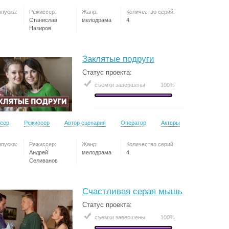
ыпуска:
Режиссер:
Жанр:
Количество серий:
Станислав
мелодрама
4
Назиров
Заклятые подруги
Статус проекта:
съемки завершены
100%
сер
Режиссер
Автор сценария
Оператор
Актеры
ыпуска:
Режиссер:
Жанр:
Количество серий:
Андрей
мелодрама
4
Селиванов
Счастливая серая мышь
Статус проекта:
съемки завершены
100%