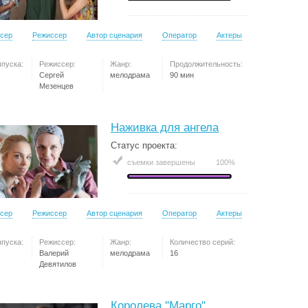
сер
Режиссер
Автор сценария
Оператор
Актеры
ыпуска:
Режиссер:
Жанр:
Продолжительность:
Сергей
мелодрама
90 мин
Мезенцев
Наживка для ангела
Статус проекта:
съемки завершены
100%
сер
Режиссер
Автор сценария
Оператор
Актеры
ыпуска:
Режиссер:
Жанр:
Количество серий:
Валерий
мелодрама
16
Девятилов
Королева "Марго"