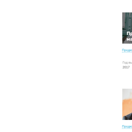
Продю
Год в
2017
Продю