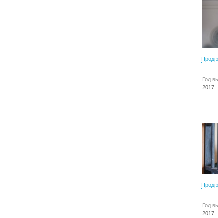
Продю
Год в
2017
Продю
Год в
2017