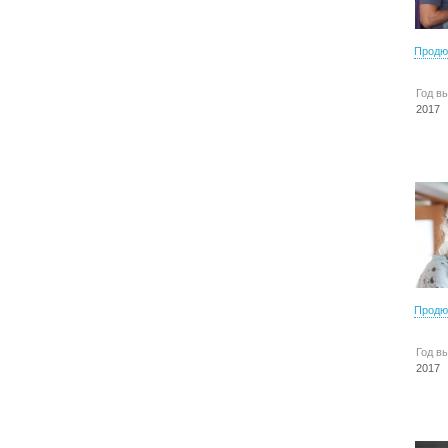
Продю
Год в
2017
Продю
Год в
2017