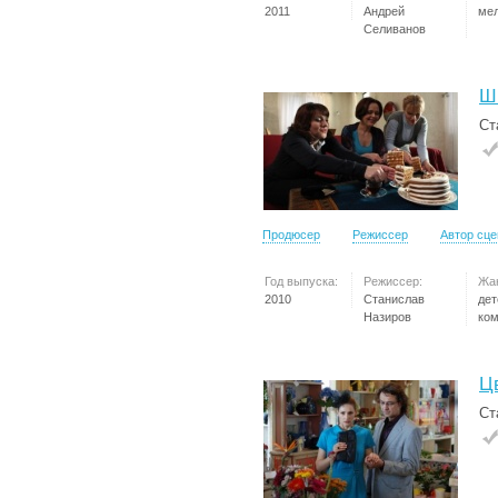
2011
Андрей
ме
Селиванов
Ш
Ст
Продюсер
Режиссер
Автор сц
Год выпуска:
Режиссер:
Жа
2010
Станислав
дет
Назиров
ко
Ц
Ст