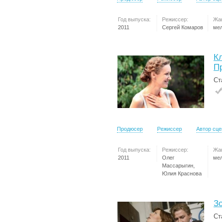
Год выпуска:
Режиссер:
Жа
2011
Сергей Комаров
ме
К
П
Ст
Продюсер
Режиссер
Автор сц
Год выпуска:
Режиссер:
Жа
2011
Олег
ме
Массарыгин,
Юлия Краснова
З
Ст