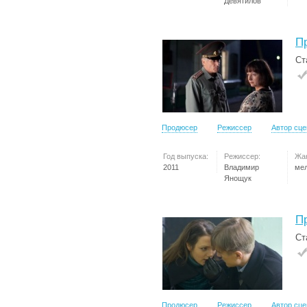
Девятилов
П
Ст
Продюсер
Режиссер
Автор сц
Год выпуска:
Режиссер:
Жа
2011
Владимир
ме
Янощук
П
Ст
Продюсер
Режиссер
Автор сц