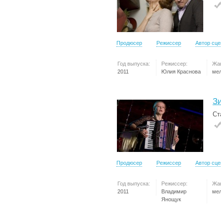
Продюсер
Режиссер
Автор сц
Год выпуска:
Режиссер:
Жа
2011
Юлия Краснова
ме
З
Ст
Продюсер
Режиссер
Автор сц
Год выпуска:
Режиссер:
Жа
2011
Владимир
ме
Янощук