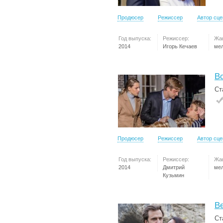
Продюсер
Режиссер
Автор сц
Год выпуска:
Режиссер:
Жа
2014
Игорь Кечаев
ме
В
Ст
Продюсер
Режиссер
Автор сц
Год выпуска:
Режиссер:
Жа
2014
Дмитрий
ме
Кузьмин
В
Ст