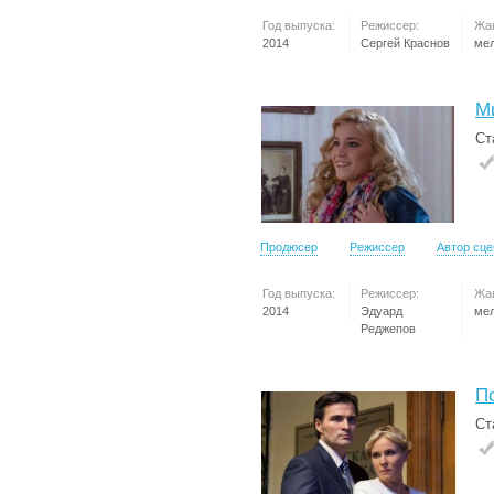
Год выпуска:
Режиссер:
Жа
2014
Сергей Краснов
ме
М
Ст
Продюсер
Режиссер
Автор сц
Год выпуска:
Режиссер:
Жа
2014
Эдуард
ме
Реджепов
П
Ст