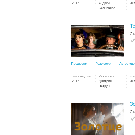
2017
Андрей
ме
Селиванов
Т
Ст
Продюсер
Режиссер
Автор сц
Год выпуска:
Режиссер:
Жа
2017
Дмитрий
ме
Петрунь
З
Ст