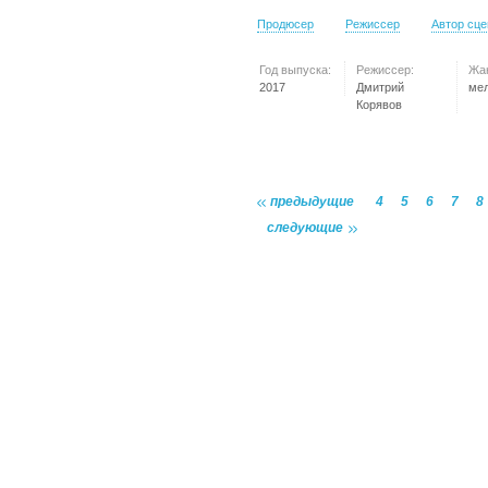
Продюсер
Режиссер
Автор сц
Год выпуска:
Режиссер:
Жа
2017
Дмитрий
ме
Корявов
предыдущие
4
5
6
7
8
следующие