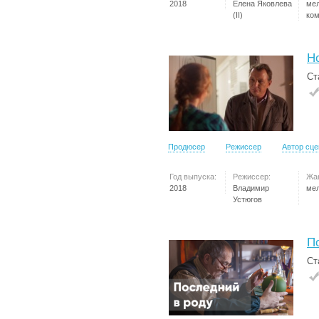
2018
Елена Яковлева
ме
(II)
ко
Н
Ст
Продюсер
Режиссер
Автор сц
Год выпуска:
Режиссер:
Жа
2018
Владимир
ме
Устюгов
П
Ст