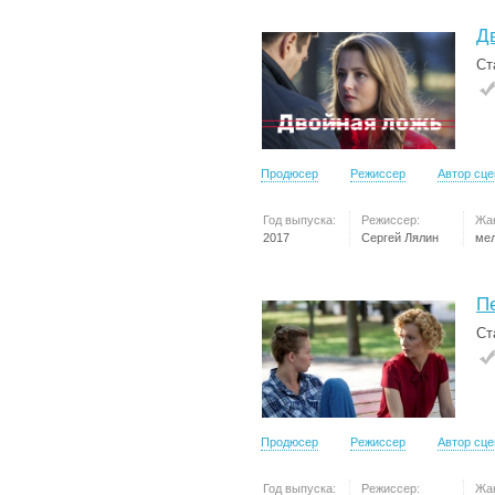
Д
Ст
Продюсер
Режиссер
Автор сц
Год выпуска:
Режиссер:
Жа
2017
Сергей Лялин
ме
П
Ст
Продюсер
Режиссер
Автор сц
Год выпуска:
Режиссер:
Жа