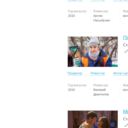
Год выпуска:
Режиссер:
Жа
2016
Артем
ме
Насыбулин
П
Ст
Продюсер
Режиссер
Автор сц
Год выпуска:
Режиссер:
Жа
2016
Валерий
ме
Девятилов
М
Ст