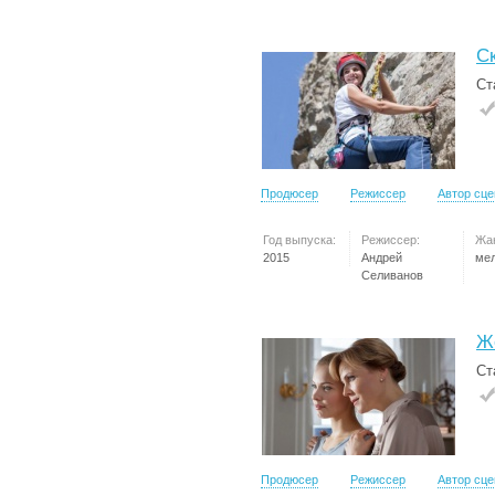
С
Ст
Продюсер
Режиссер
Автор сц
Год выпуска:
Режиссер:
Жа
2015
Андрей
ме
Селиванов
Ж
Ст
Продюсер
Режиссер
Автор сц