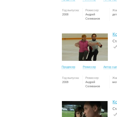
Год выпуска:
Режиссер:
Жа
2008
Андрей
дет
Селиванов
К
Ст
Продюсер
Режиссер
Автор сц
Год выпуска:
Режиссер:
Жа
2008
Андрей
ме
Селиванов
К
Ст