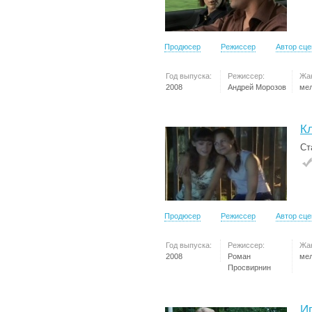
Продюсер
Режиссер
Автор сц
Год выпуска:
Режиссер:
Жа
2008
Андрей Морозов
ме
К
Ст
Продюсер
Режиссер
Автор сц
Год выпуска:
Режиссер:
Жа
2008
Роман
ме
Просвирнин
Иг