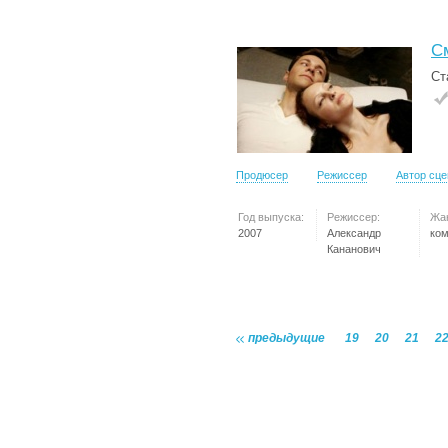
С
Ст
Продюсер
Режиссер
Автор сц
Год выпуска:
Режиссер:
Жа
2007
Александр
ко
Кананович
предыдущие
19
20
21
2