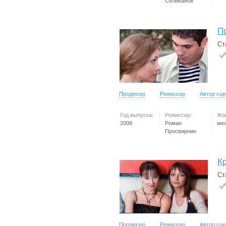
Селиванов
П
Ст
Продюсер
Режиссер
Автор сц
Год выпуска:
Режиссер:
Жа
2008
Роман
ме
Просвирнин
К
Ст
Продюсер
Режиссер
Автор сц