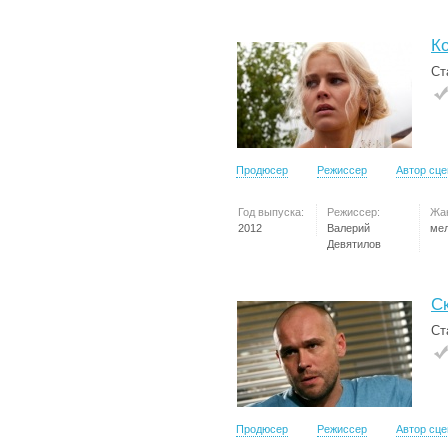
К
Ст
Продюсер
Режиссер
Автор сц
Год выпуска:
Режиссер:
Жа
2012
Валерий
ме
Девятилов
С
Ст
Продюсер
Режиссер
Автор сц