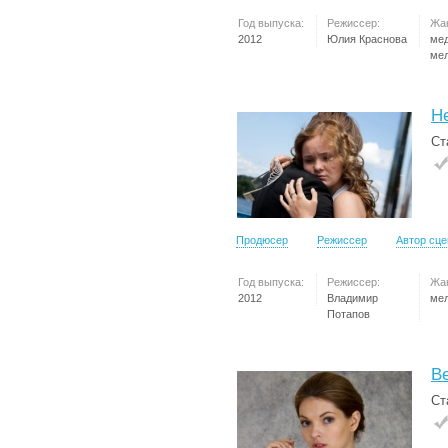
Год выпуска:
Режиссер:
Жа
2012
Юлия Краснова
ме
ме
Н
Ст
Продюсер
Режиссер
Автор сц
Год выпуска:
Режиссер:
Жа
2012
Владимир
ме
Потапов
Ве
Ст