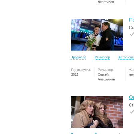
Девятилов
П
Ст
Продюсер
Режиссер
Автор сц
Год выпуска:
Режиссер:
Жа
2012
Сергей
ме
Алешечкин
О
Ст