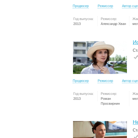
Продюсер
Режиссер
Автор сц
Год выпуска:
Режиссер:
Жа
2013
Александр Хван
ме
И
Ст
Продюсер
Режиссер
Автор сц
Год выпуска:
Режиссер:
Жа
2013
Роман
ме
Просвирнин
Н
Ст