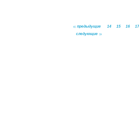
предыдущие
14
15
16
1
следующие