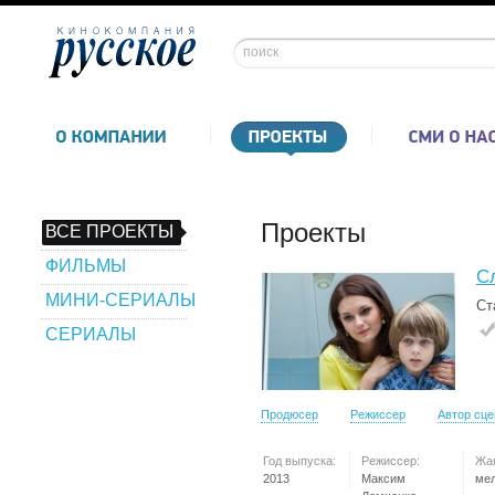
Проекты
ВСЕ ПРОЕКТЫ
ФИЛЬМЫ
С
МИНИ-СЕРИАЛЫ
Ст
СЕРИАЛЫ
Продюсер
Режиссер
Автор сц
Год выпуска:
Режиссер:
Жа
2013
Максим
ме