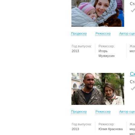
Ст
Продюсер
Режиссер
Автор сц
Год выпуска:
Режиссер:
Жа
2013
Игорь
ме
Мужжухин
С
Ст
Продюсер
Режиссер
Автор сц
Год выпуска:
Режиссер:
Жа
2013
Юлия Краснова
ме
ме