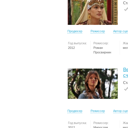
Ст
Продюсер
Режиссер
Автор сц
Год выпуска:
Режиссер:
Жа
2012
Роман
ме
Просвирнин
В
с
Ст
Продюсер
Режиссер
Автор сц
Год выпуска:
Режиссер:
Жа
2012
Мирослав
ме