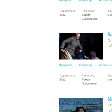
Продюсер
Режиссер
Автор сц
Год выпуска:
Режиссер:
Жа
2012
Вадим
ме
Соколовский
К
Ст
Продюсер
Режиссер
Автор сц
Год выпуска:
Режиссер:
Жа
2012
Роман
ме
Просвирнин
М
Ст