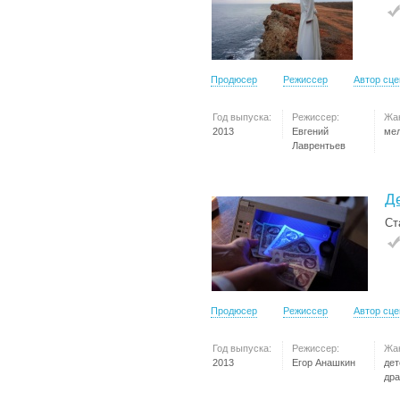
Продюсер
Режиссер
Автор сц
Год выпуска:
Режиссер:
Жа
2013
Евгений
ме
Лаврентьев
Д
Ст
Продюсер
Режиссер
Автор сц
Год выпуска:
Режиссер:
Жа
2013
Егор Анашкин
дет
др