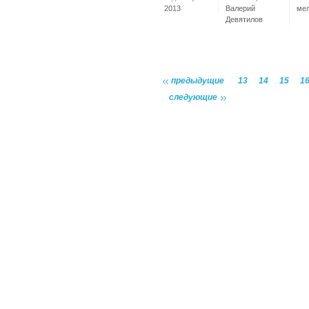
2013
Валерий
ме
Девятилов
предыдущие
13
14
15
1
следующие