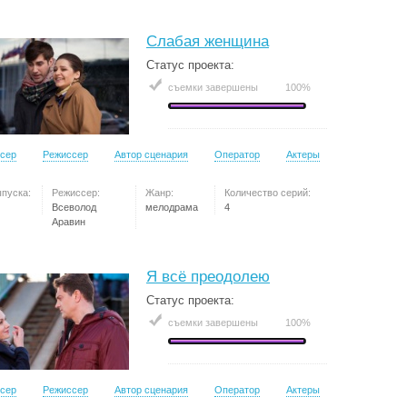
Слабая женщина
Статус проекта:
съемки завершены
100%
сер
Режиссер
Автор сценария
Оператор
Актеры
ыпуска:
Режиссер:
Жанр:
Количество серий:
Всеволод
мелодрама
4
Аравин
Я всё преодолею
Статус проекта:
съемки завершены
100%
сер
Режиссер
Автор сценария
Оператор
Актеры