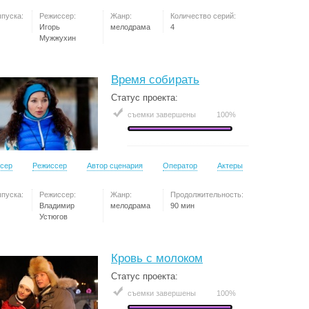
ыпуска:
Режиссер:
Жанр:
Количество серий:
Игорь
мелодрама
4
Мужжухин
Время собирать
Статус проекта:
съемки завершены
100%
сер
Режиссер
Автор сценария
Оператор
Актеры
ыпуска:
Режиссер:
Жанр:
Продолжительность:
Владимир
мелодрама
90 мин
Устюгов
Кровь с молоком
Статус проекта:
съемки завершены
100%