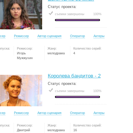
Статус проекта:
съемки завершены
100%
сер
Режиссер
Автор сценария
Оператор
Актеры
ыпуска:
Режиссер:
Жанр:
Количество серий:
Игорь
мелодрама
4
Мужжухин
Королева бандитов - 2
Статус проекта:
съемки завершены
100%
сер
Режиссер
Автор сценария
Оператор
Актеры
ыпуска:
Режиссер:
Жанр:
Количество серий:
Дмитрий
мелодрама
16