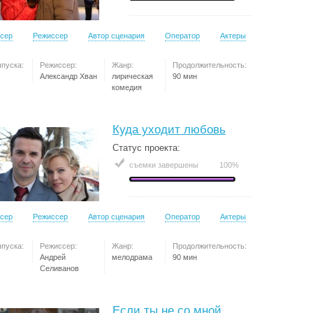
сер
Режиссер
Автор сценария
Оператор
Актеры
ыпуска:
Режиссер:
Жанр:
Продолжительность:
Александр Хван
лирическая
90 мин
комедия
Куда уходит любовь
Статус проекта:
съемки завершены
100%
сер
Режиссер
Автор сценария
Оператор
Актеры
ыпуска:
Режиссер:
Жанр:
Продолжительность:
Андрей
мелодрама
90 мин
Селиванов
Если ты не со мной