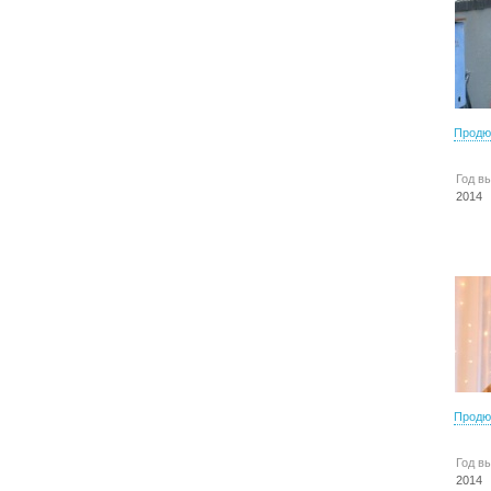
Продю
Год в
2014
Продю
Год в
2014