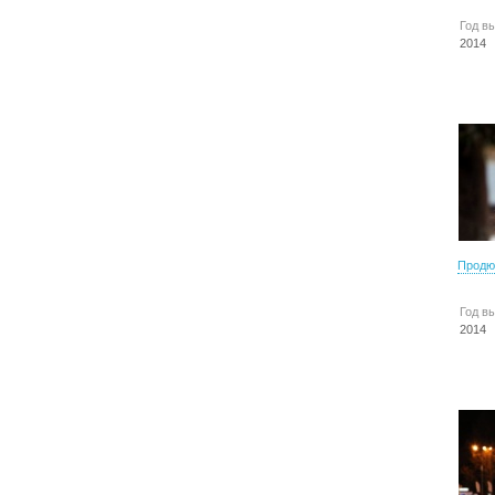
Год в
2014
Продю
Год в
2014