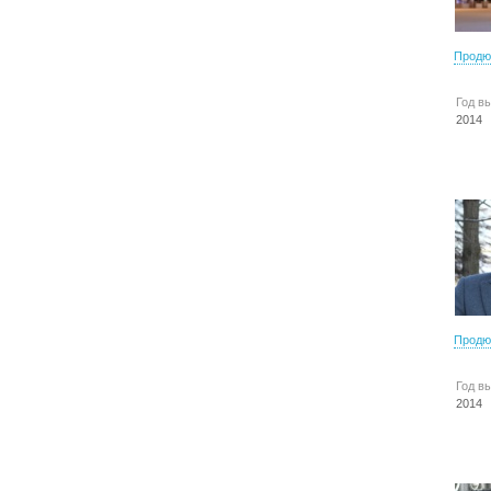
Продю
Год в
2014
Продю
Год в
2014