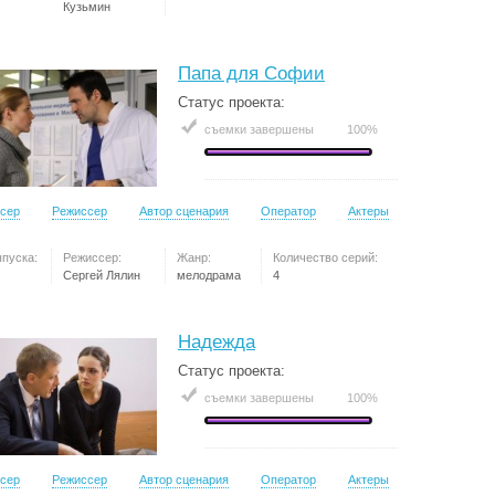
Кузьмин
Папа для Софии
Статус проекта:
съемки завершены
100%
сер
Режиссер
Автор сценария
Оператор
Актеры
ыпуска:
Режиссер:
Жанр:
Количество серий:
Сергей Лялин
мелодрама
4
Надежда
Статус проекта:
съемки завершены
100%
сер
Режиссер
Автор сценария
Оператор
Актеры