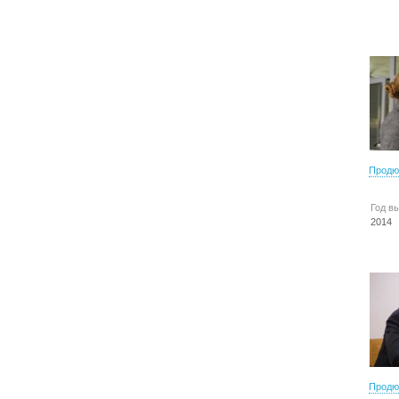
Продю
Год в
2014
Продю