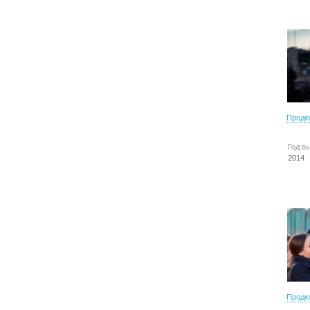
Продю
Год в
2014
Продю