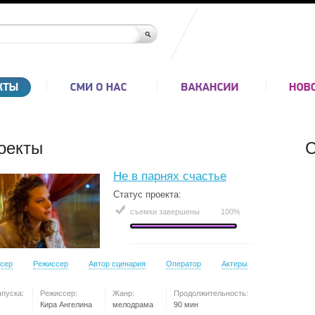
оекты
С
Не в парнях счастье
Статус проекта:
съемки завершены
100%
сер
Режиссер
Автор сценария
Оператор
Актеры
ыпуска:
Режиссер:
Жанр:
Продолжительность:
Кира Ангелина
мелодрама
90 мин