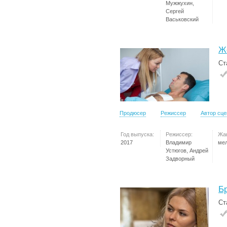
Мужжухин,
Сергей
Васьковский
Ж
Ст
Продюсер
Режиссер
Автор сц
Год выпуска:
Режиссер:
Жа
2017
Владимир
ме
Устюгов, Андрей
Задворный
Б
Ст