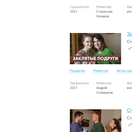
Год выпуска:
Режиссер:
Жа
2017
Станислав
ме
Назиров
З
Ст
Продюсер
Режиссер
Автор сц
Год выпуска:
Режиссер:
Жа
2017
Андрей
ме
Селиванов
С
Ст