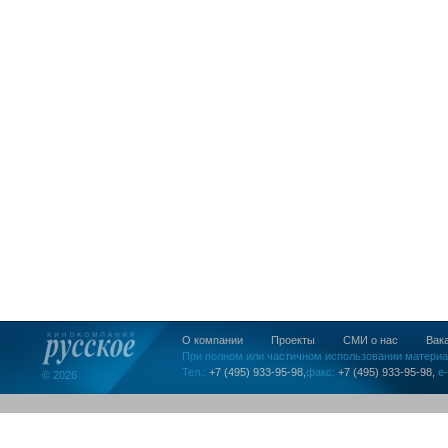
О компании
Проекты
СМИ о нас
Вак
При полном или частичном использовании материа
Тел.:
+7 (495) 933-95-98,
факс:
+7 (495) 933-95-98,
e-
© 2026