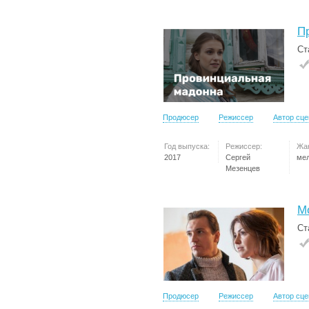
П
Ст
Продюсер
Режиссер
Автор сц
Год выпуска:
Режиссер:
Жа
2017
Сергей
ме
Мезенцев
М
Ст
Продюсер
Режиссер
Автор сц