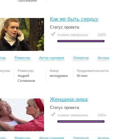
Просвирнин
Как же быть сердцу
Статус проекта:
съемки завершены
100%
сер
Режиссер
Автор сценария
Оператор
Актеры
ыпуска:
Режиссер:
Жанр:
Продолжительность:
Андрей
мелодрама
90 мин
Селиванов
Женщина-зима
Статус проекта:
съемки завершены
100%
сер
Режиссер
Автор сценария
Оператор
Актеры