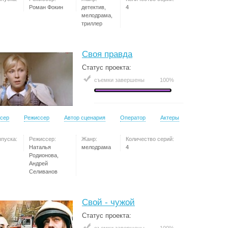
Роман Фокин
детектив,
4
мелодрама,
триллер
Своя правда
Статус проекта:
съемки завершены
100%
сер
Режиссер
Автор сценария
Оператор
Актеры
ыпуска:
Режиссер:
Жанр:
Количество серий:
Наталья
мелодрама
4
Родионова,
Андрей
Селиванов
Свой - чужой
Статус проекта: