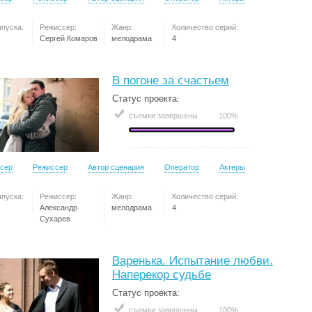
ыпуска:
Режиссер:
Жанр:
Количество серий:
Сергей Комаров
мелодрама
4
В погоне за счастьем
Статус проекта:
съемки завершены
100%
сер
Режиссер
Автор сценария
Оператор
Актеры
ыпуска:
Режиссер:
Жанр:
Количество серий:
Александр
мелодрама
4
Сухарев
Варенька. Испытание любви.
Наперекор судьбе
Статус проекта:
съемки завершены
100%