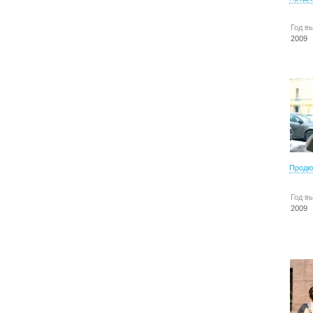
Год в
2009
Продю
Год в
2009