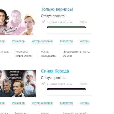
Только вернись!
Статус проекта:
съемки завершены
100%
сер
Режиссер
Автор сценария
Оператор
Актеры
ыпуска:
Режиссер:
Жанр:
Продолжительность:
Роман Фокин
мелодрама
90 мин
Синяя борода
Статус проекта:
съемки завершены
100%
сер
Режиссер
Автор сценария
Оператор
Актеры
ыпуска:
Режиссер:
Жанр:
Количество серий: