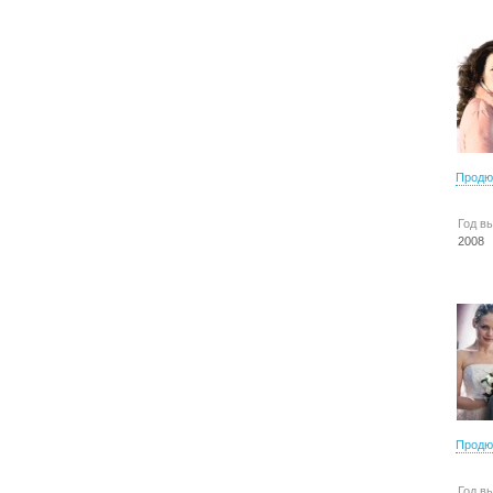
Продю
Год в
2008
Продю
Год в