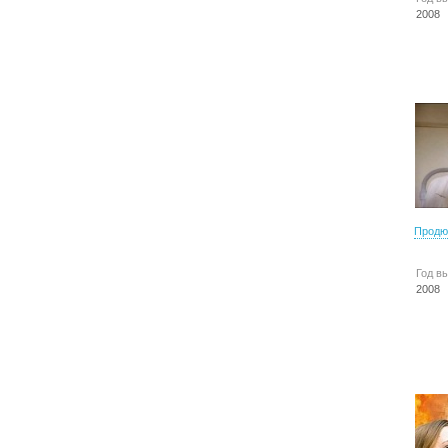
2008
Продю
Год в
2008