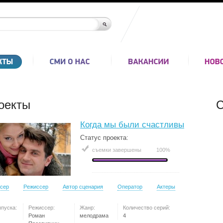
оекты
С
Когда мы были счастливы
Статус проекта:
съемки завершены
100%
сер
Режиссер
Автор сценария
Оператор
Актеры
ыпуска:
Режиссер:
Жанр:
Количество серий:
Роман
мелодрама
4