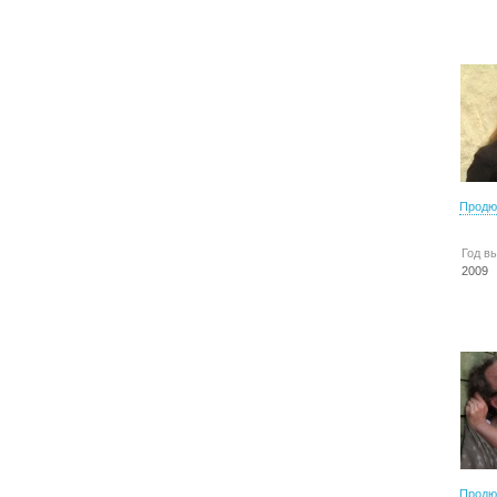
Продю
Год в
2009
Продю