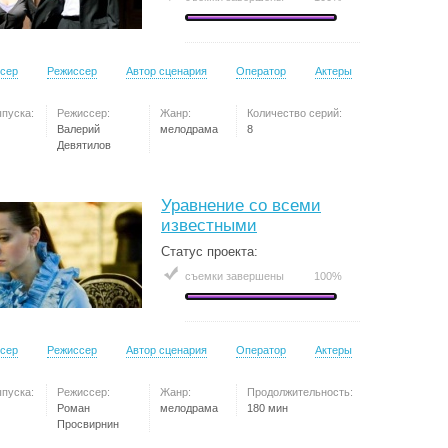
сер
Режиссер
Автор сценария
Оператор
Актеры
ыпуска:
Режиссер:
Жанр:
Количество серий:
Валерий
мелодрама
8
Девятилов
Уравнение со всеми
известными
Статус проекта:
съемки завершены
100%
сер
Режиссер
Автор сценария
Оператор
Актеры
ыпуска:
Режиссер:
Жанр:
Продолжительность:
Роман
мелодрама
180 мин
Просвирнин