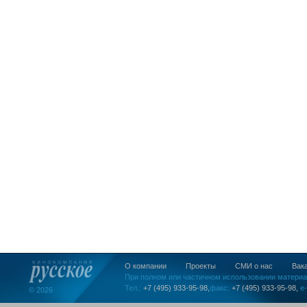
О компании
Проекты
СМИ о нас
Вак
При полном или частичном использовании материа
Тел.:
+7 (495) 933-95-98,
факс:
+7 (495) 933-95-98,
e-
© 2026