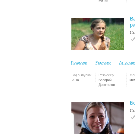
Митин
Ва
р
Ст
Продюсер
Режиссер
Автор сц
Год выпуска:
Режиссер:
Жа
2010
Валерий
ме
Девятилов
Б
Ст