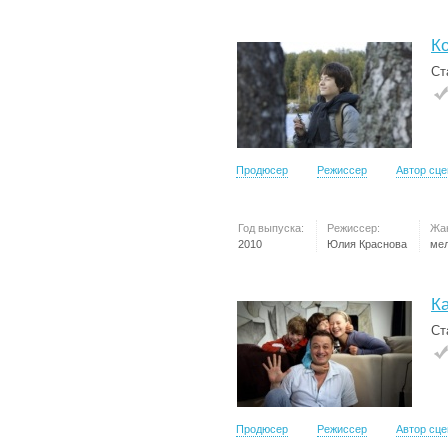
Ко
Ст
Продюсер
Режиссер
Автор сц
Год выпуска:
Режиссер:
Жа
2010
Юлия Краснова
ме
К
Ст
Продюсер
Режиссер
Автор сц