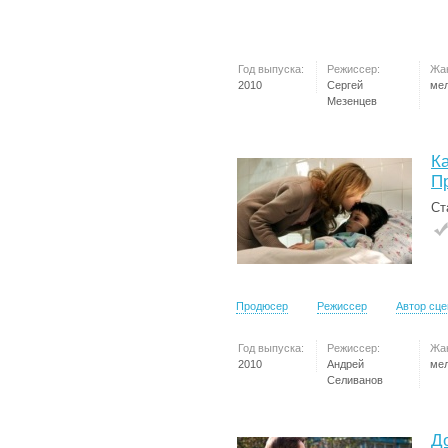
Год выпуска:
Режиссер:
Жа
2010
Сергей
ме
Мезенцев
Ка
П
Ст
Продюсер
Режиссер
Автор сц
Год выпуска:
Режиссер:
Жа
2010
Андрей
ме
Селиванов
Д