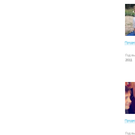
Продю
Год в
2011
Продю
Год в