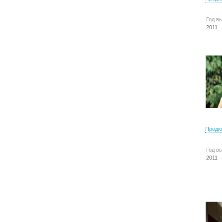
Год в
2011
Продю
Год в
2011