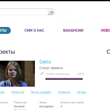
оекты
С
Секта
Статус проекта:
съемки завершены
100%
сер
Режиссер
Автор сценария
Оператор
Актеры
ыпуска:
Режиссер:
Жанр:
Количество серий:
Валерий
мелодрама
4