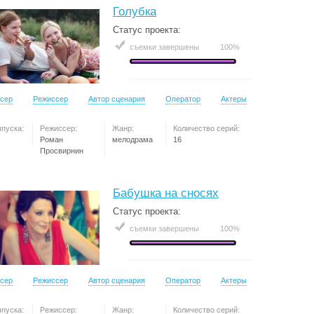
Голубка
Статус проекта:
съемки завершены
100%
сер
Режиссер
Автор сценария
Оператор
Актеры
ыпуска:
Режиссер:
Жанр:
Количество серий:
Роман
мелодрама
16
Просвирнин
Бабушка на сносях
Статус проекта:
съемки завершены
100%
сер
Режиссер
Автор сценария
Оператор
Актеры
ыпуска:
Режиссер:
Жанр:
Количество серий: