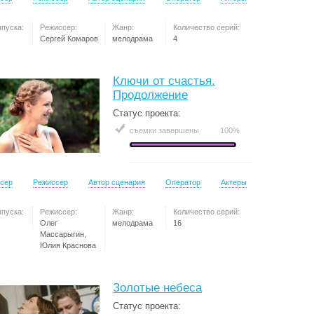
ыпуска:
Режиссер:
Жанр:
Количество серий:
Сергей Комаров
мелодрама
4
Ключи от счастья.
Продолжение
Статус проекта:
съемки завершены
100%
сер
Режиссер
Автор сценария
Оператор
Актеры
ыпуска:
Режиссер:
Жанр:
Количество серий:
Олег
мелодрама
16
Массарыгин,
Юлия Краснова
Золотые небеса
Статус проекта: