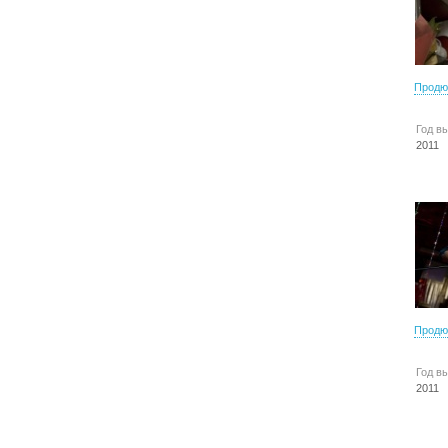
Продю
Год в
2011
Продю
Год в
2011