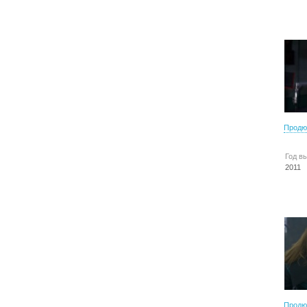
Продю
Год в
2011
Продю