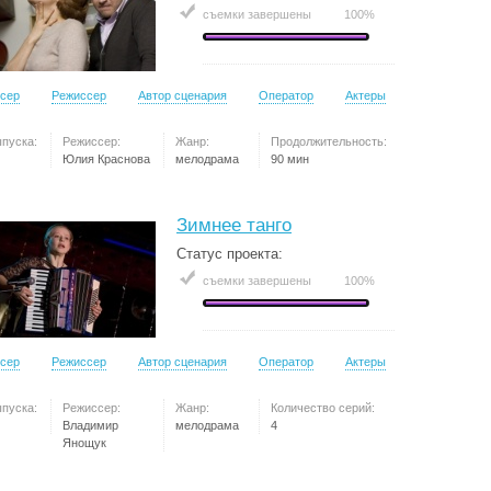
съемки завершены
100%
сер
Режиссер
Автор сценария
Оператор
Актеры
ыпуска:
Режиссер:
Жанр:
Продолжительность:
Юлия Краснова
мелодрама
90 мин
Зимнее танго
Статус проекта:
съемки завершены
100%
сер
Режиссер
Автор сценария
Оператор
Актеры
ыпуска:
Режиссер:
Жанр:
Количество серий:
Владимир
мелодрама
4
Янощук