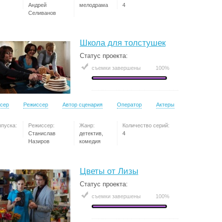
Андрей
мелодрама
4
Селиванов
Школа для толстушек
Статус проекта:
съемки завершены
100%
сер
Режиссер
Автор сценария
Оператор
Актеры
ыпуска:
Режиссер:
Жанр:
Количество серий:
Станислав
детектив,
4
Назиров
комедия
Цветы от Лизы
Статус проекта:
съемки завершены
100%