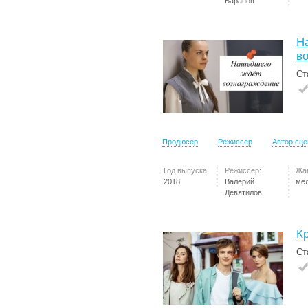
Баранов
Н
в
Ст
Продюсер
Режиссер
Автор сц
Год выпуска:
Режиссер:
Жа
2018
Валерий
ме
Девятилов
К
Ст