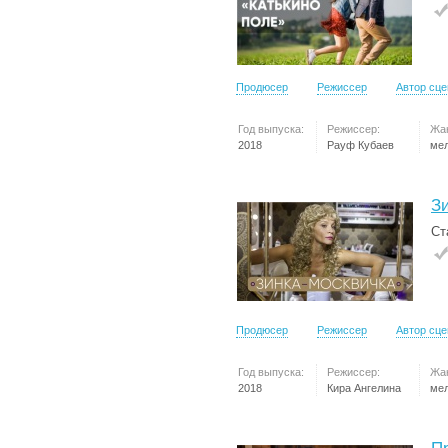
Продюсер
Режиссер
Автор сц
Год выпуска:
Режиссер:
Жа
2018
Рауф Кубаев
ме
З
Ст
Продюсер
Режиссер
Автор сц
Год выпуска:
Режиссер:
Жа
2018
Кира Ангелина
ме