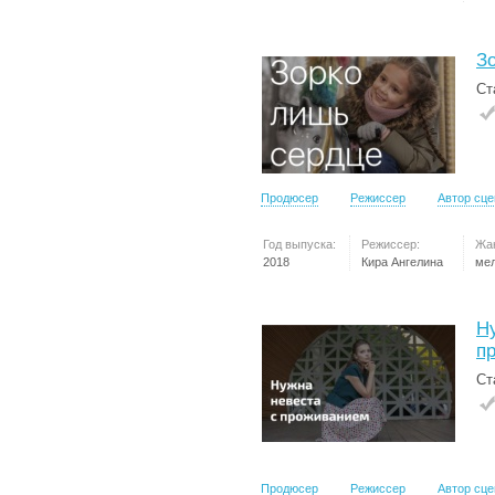
З
Ст
Продюсер
Режиссер
Автор сц
Год выпуска:
Режиссер:
Жа
2018
Кира Ангелина
ме
Н
п
Ст
Продюсер
Режиссер
Автор сц