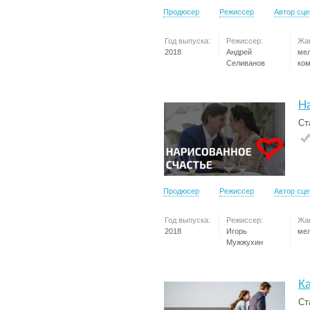
Продюсер
Режиссер
Автор сц
Год выпуска:
Режиссер:
Жа
2018
Андрей
ме
Селиванов
ко
Н
Ст
Продюсер
Режиссер
Автор сц
Год выпуска:
Режиссер:
Жа
2018
Игорь
ме
Мужжухин
К
Ст