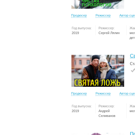
Продюсер
Режиссер
Автор сц
Год выпуска:
Режиссер:
Жа
2019
Сергей Лялин
ме
дет
С
Ст
Продюсер
Режиссер
Автор сц
Год выпуска:
Режиссер:
Жа
2019
Андрей
ме
Селиванов
П