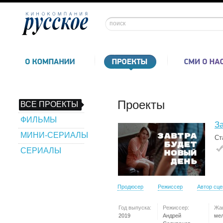
Проекты
ВСЕ ПРОЕКТЫ
ФИЛЬМЫ
З
МИНИ-СЕРИАЛЫ
Ст
СЕРИАЛЫ
Продюсер
Режиссер
Автор сц
Год выпуска:
Режиссер:
Жа
2019
Андрей
ме