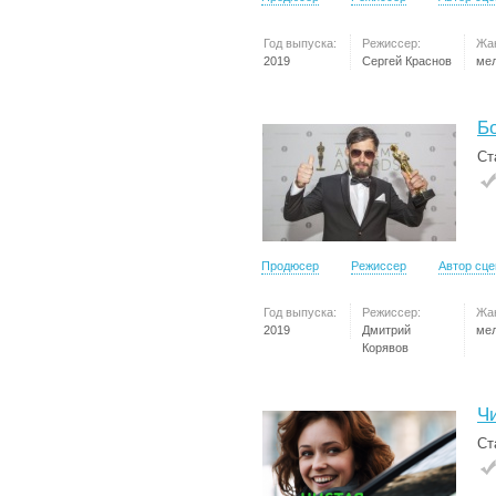
Год выпуска:
Режиссер:
Жа
2019
Сергей Краснов
ме
Б
Ст
Продюсер
Режиссер
Автор сц
Год выпуска:
Режиссер:
Жа
2019
Дмитрий
ме
Корявов
Ч
Ст