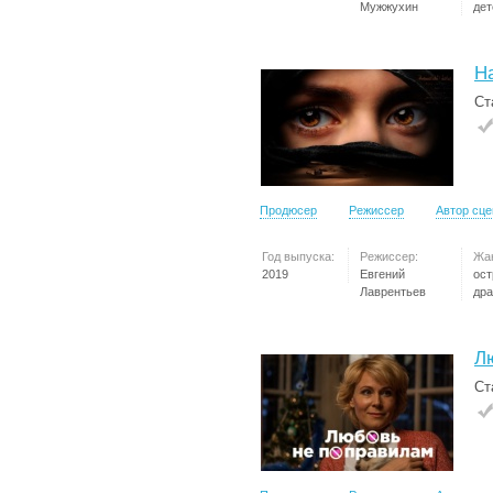
Мужжухин
дет
Н
Ст
Продюсер
Режиссер
Автор сц
Год выпуска:
Режиссер:
Жа
2019
Евгений
ос
Лаврентьев
др
Л
Ст