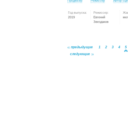
Продюсер
Режиссер
Автор сц
Год выпуска:
Режиссер:
Жа
2019
Евгений
ме
Звездаков
предыдущие
1
2
3
4
5
следующие