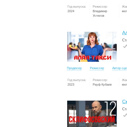
Год выпуска:
Режиссер:
Жа
2024
Владимир
ме
Устюгов
А
Ст
Продюсер
Режиссер
Автор сц
Год выпуска:
Режиссер:
Жа
2023
Рауф Кубаев
ме
С
Ст