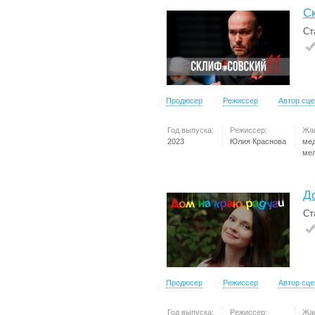
С
Ст
Продюсер
Режиссер
Автор сц
Год выпуска:
Режиссер:
Жа
2023
Юлия Краснова
ме
ме
Д
Ст
Продюсер
Режиссер
Автор сц
Год выпуска:
Режиссер:
Жа