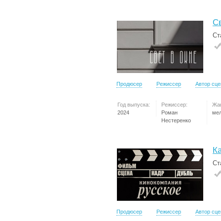
Св
Ст
Продюсер
Режиссер
Автор сц
Год выпуска:
Режиссер:
Жа
2024
Роман
ме
Нестеренко
К
Ст
Продюсер
Режиссер
Автор сц