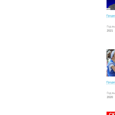
Продю
Год в
2021
Продю
Год в
2020