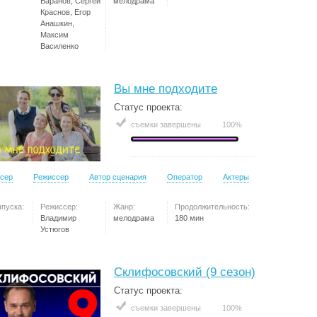
Баранов, Сергей
мелодрама
Краснов, Егор
Анашкин,
Максим
Василенко
Вы мне подходите
Статус проекта:
съемки завершены
100%
сер
Режиссер
Автор сценария
Оператор
Актеры
ыпуска:
Режиссер:
Жанр:
Продолжительность:
Владимир
мелодрама
180 мин
Устюгов
Склифосовский (9 сезон)
Статус проекта:
съемки завершены
100%