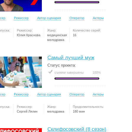
сер
Режиссер
Автор сценария
Оператор
Актеры
ыпуска:
Режиссер:
Жанр:
Количество серий:
Юлия Краснова
медицинская
16
мелодрама
Самый лучший муж
Статус проекта:
съемки завершены
100%
сер
Режиссер
Автор сценария
Оператор
Актеры
ыпуска:
Режиссер:
Жанр:
Продолжительность:
Сергей Лялин
мелодрама
180 мин
Склифосовский (8 сезон)