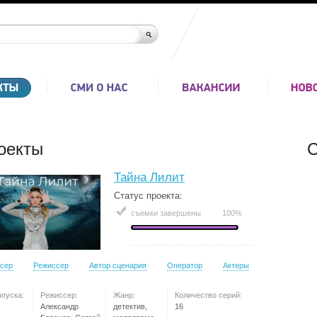
оекты
С
Тайна Лилит
Статус проекта:
съемки завершены
100%
сер
Режиссер
Автор сценария
Оператор
Актеры
ыпуска:
Режиссер:
Жанр:
Количество серий:
Александр
детектив,
16