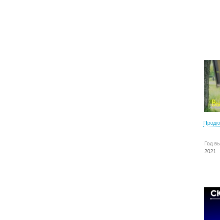
Продю
Год в
2021