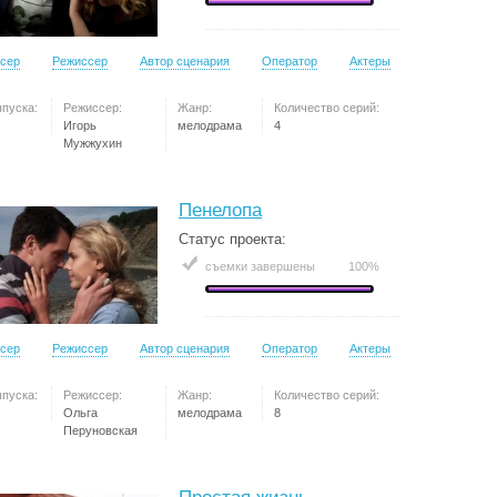
сер
Режиссер
Автор сценария
Оператор
Актеры
ыпуска:
Режиссер:
Жанр:
Количество серий:
Игорь
мелодрама
4
Мужжухин
Пенелопа
Статус проекта:
съемки завершены
100%
сер
Режиссер
Автор сценария
Оператор
Актеры
ыпуска:
Режиссер:
Жанр:
Количество серий:
Ольга
мелодрама
8
Перуновская