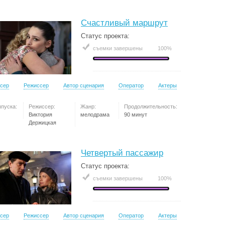
Счастливый маршрут
Статус проекта:
съемки завершены
100%
сер
Режиссер
Автор сценария
Оператор
Актеры
ыпуска:
Режиссер:
Жанр:
Продолжительность:
Виктория
мелодрама
90 минут
Держицкая
Четвертый пассажир
Статус проекта:
съемки завершены
100%
сер
Режиссер
Автор сценария
Оператор
Актеры