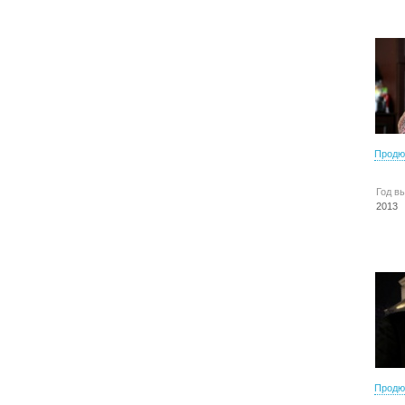
Продю
Год в
2013
Продю