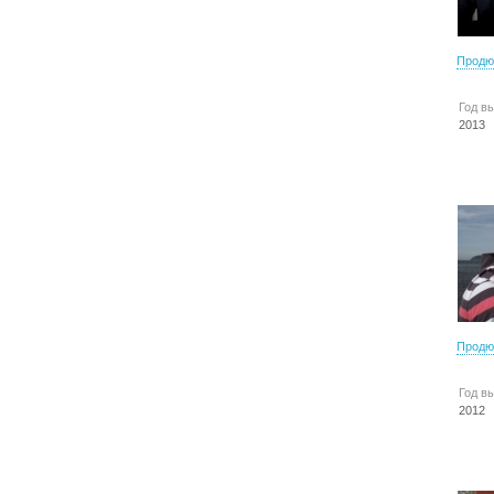
Продю
Год в
2013
Продю
Год в
2012