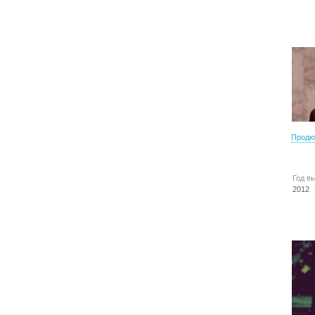
Продю
Год в
2012