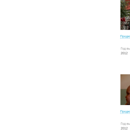
Продю
Год в
2012
Продю
Год в
2012