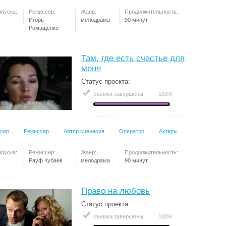
ыпуска:
Режиссер:
Жанр:
Продолжительность:
Игорь
мелодрама
90 минут
Ромащенко
Там, где есть счастье для
меня
Статус проекта:
съемки завершены
100%
сер
Режиссер
Автор сценария
Оператор
Актеры
ыпуска:
Режиссер:
Жанр:
Продолжительность:
Рауф Кубаев
мелодрама
90 минут
Право на любовь
Статус проекта:
съемки завершены
100%