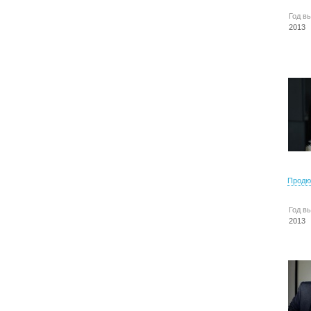
Год в
2013
Продю
Год в
2013