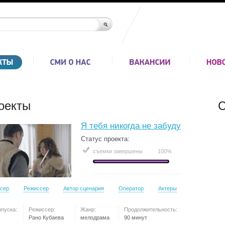
оекты
С
Я тебя никогда не забуду
Статус проекта:
съемки завершены
100%
сер
Режиссер
Автор сценария
Оператор
Актеры
ыпуска:
Режиссер:
Жанр:
Продолжительность:
Рано Кубаева
мелодрама
90 минут