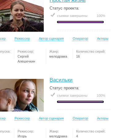
Простая жизнь
Статус проекта:
съемки завершены
100%
сер
Режиссер
Автор сценария
Оператор
Актеры
ыпуска:
Режиссер:
Жанр:
Количество серий:
Сергей
мелодрама
16
Алешечкин
Васильки
Статус проекта:
съемки завершены
100%
сер
Режиссер
Автор сценария
Оператор
Актеры
ыпуска:
Режиссер:
Жанр:
Количество серий:
Игорь
мелодрама
4