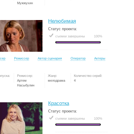
Мужжухин
Нелюбимая
Статус проекта:
съемки завершены
100%
сер
Режиссер
Автор сценария
Оператор
Актеры
ыпуска:
Режиссер:
Жанр:
Количество серий:
Артем
мелодрама
4
Насыбулин
Красотка
Статус проекта:
съемки завершены
100%